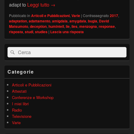
David Matsumoto’s blog: Adaptation to
adapt to
Leggi tutto
→
Pubblicato in
Articoli e Pubblicazioni
,
Varie
|
Contrassegnato
2017
,
adaptation
,
adattamento
,
amigdala
,
amygdala
,
bugia
,
David
Matsumoto
,
deception
,
humintell
,
lie
,
lies
,
menzogna
,
response
,
risposta
,
studi
,
studies
|
Lascia una risposta
Area
Cerca:
Cerca
widget
barra
laterale
principale
Categorie
Articoli e Pubblicazioni
Attestati
Conferenze e Workshop
I miei libri
Radio
Televisione
Varie