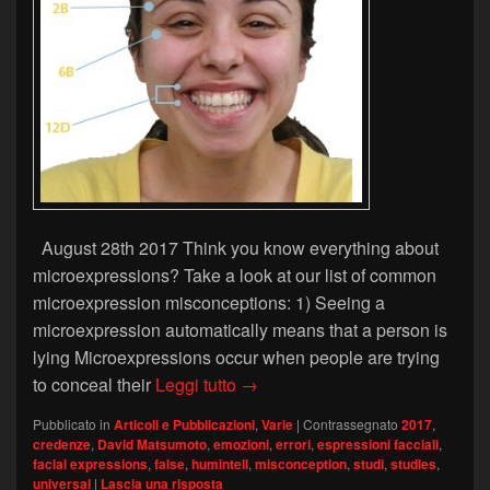
August 28th 2017 Think you know everything about
microexpressions? Take a look at our list of common
microexpression misconceptions: 1) Seeing a
microexpression automatically means that a person is
lying Microexpressions occur when people are trying
David Matsumoto’s blog: Commo
to conceal their
Leggi tutto
→
Pubblicato in
Articoli e Pubblicazioni
,
Varie
|
Contrassegnato
2017
,
credenze
,
David Matsumoto
,
emozioni
,
errori
,
espressioni facciali
,
facial expressions
,
false
,
humintell
,
misconception
,
studi
,
studies
,
universal
|
Lascia una risposta