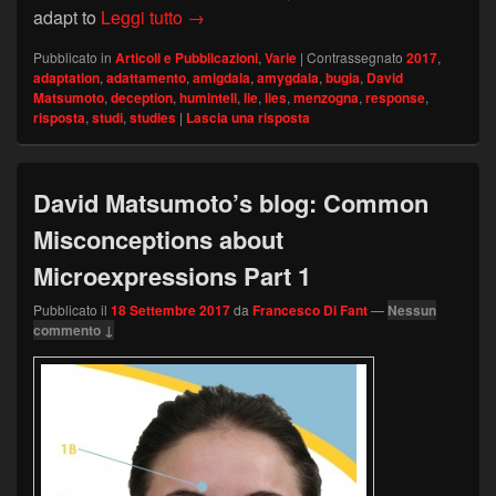
David Matsumoto’s blog: Adaptation to
adapt to
Leggi tutto
→
Pubblicato in
Articoli e Pubblicazioni
,
Varie
|
Contrassegnato
2017
,
adaptation
,
adattamento
,
amigdala
,
amygdala
,
bugia
,
David
Matsumoto
,
deception
,
humintell
,
lie
,
lies
,
menzogna
,
response
,
risposta
,
studi
,
studies
|
Lascia una risposta
David Matsumoto’s blog: Common
Misconceptions about
Microexpressions Part 1
Pubblicato il
18 Settembre 2017
da
Francesco Di Fant
—
Nessun
commento ↓