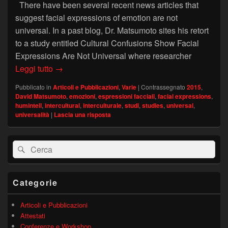
There have been several recent news articles that
suggest facial expressions of emotion are not
universal. In a past blog, Dr. Matsumoto sites his retort
to a study entitled Cultural Confusions Show Facial
Expressions Are Not Universal where researcher
David Matsumoto’s blog: Facial Expressions not
Leggi tutto
→
Pubblicato in
Articoli e Pubblicazioni
,
Varie
|
Contrassegnato
2015
,
David Matsumoto
,
emozioni
,
espressioni facciali
,
facial expressions
,
humintell
,
intercultural
,
interculturale
,
studi
,
studies
,
universal
,
universalità
|
Lascia una risposta
Area
Cerca:
Cerca
widget
barra
laterale
principale
Categorie
Articoli e Pubblicazioni
Attestati
Conferenze e Workshop