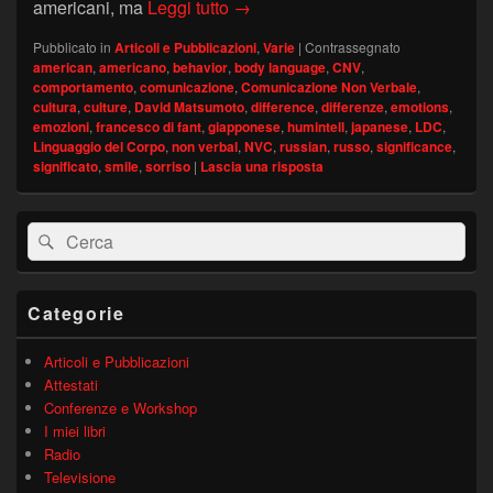
Sorrisi “russi”? – David Matsumot
americani, ma
Leggi tutto
→
Pubblicato in
Articoli e Pubblicazioni
,
Varie
|
Contrassegnato
american
,
americano
,
behavior
,
body language
,
CNV
,
comportamento
,
comunicazione
,
Comunicazione Non Verbale
,
cultura
,
culture
,
David Matsumoto
,
difference
,
differenze
,
emotions
,
emozioni
,
francesco di fant
,
giapponese
,
humintell
,
japanese
,
LDC
,
Linguaggio del Corpo
,
non verbal
,
NVC
,
russian
,
russo
,
significance
,
significato
,
smile
,
sorriso
|
Lascia una risposta
Area
Cerca:
Cerca
widget
barra
laterale
principale
Categorie
Articoli e Pubblicazioni
Attestati
Conferenze e Workshop
I miei libri
Radio
Televisione