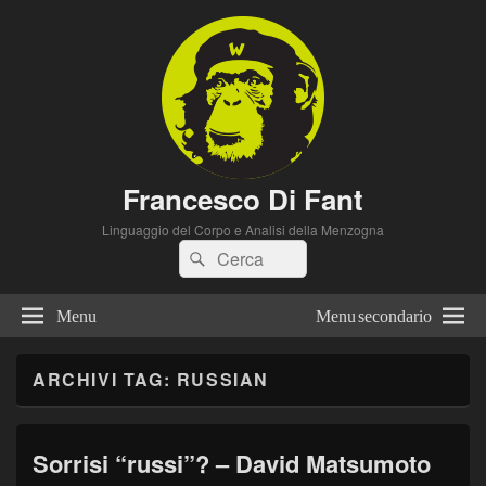
Francesco Di Fant
Linguaggio del Corpo e Analisi della Menzogna
Cerca:
Cerca
Menu
Menu secondario
ARCHIVI TAG:
RUSSIAN
Sorrisi “russi”? – David Matsumoto