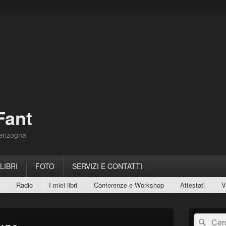
Fant
Menzogna
 LIBRI
FOTO
SERVIZI E CONTATTI
Radio
I miei libri
Conferenze e Workshop
Attestati
V
Area
Cerca:
Cerc
widget