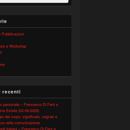
rie
 e Pubblicazioni
nze e Workshop
ri
one
i recenti
o personale – Francesco Di Fant a
ina Estate (02-09-2025)
io del corpo: significato, segnali e
nza nella comunicazione
degli italiani – Francesco Di Fant a