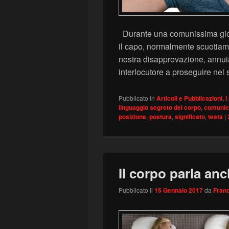
Durante una comunissima gio
il capo, normalmente scuotiamo
nostra disapprovazione, annuiam
interlocutore a proseguire nel
Pubblicato in
Articoli e Pubblicazioni
,
I
linguaggio segreto del corpo
,
comunic
posizione
,
postura
,
significato
,
testa
|
Il corpo parla an
Pubblicato il
15 Gennaio 2017
da
Franc