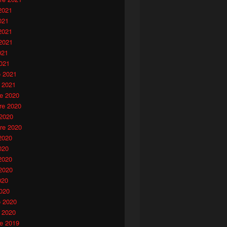
2021
021
2021
2021
021
021
o 2021
 2021
e 2020
e 2020
 2020
re 2020
2020
020
2020
orpo
2020
020
020
o 2020
 2020
e 2019