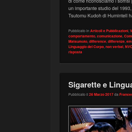
di come riconosciamo i sorrisi
un importante studio del 1993, 
Tsutomu Kudoh di Humintell 
Pubblicato in
Articoli e Pubblicazioni
,
V
comportamento
,
comunicazione
,
Comu
Matsumoto
,
difference
,
differenze
,
em
Linguaggio del Corpo
,
non verbal
,
NV
risposta
Sigarette e Lingu
Pubblicato il
26 Marzo 2017
da
Frances