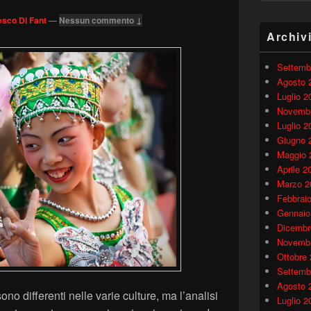
sco Di Fant
—
Nessun commento ↓
Archiv
Settemb
Agosto 
Luglio 2
Novembr
Luglio 2
Giugno 
Maggio 
Aprile 2
Marzo 2
Febbrai
Gennaio
Dicembr
Novembr
Ottobre
Settemb
Agosto 
o differenti nelle varie culture, ma l’analisi
Luglio 2