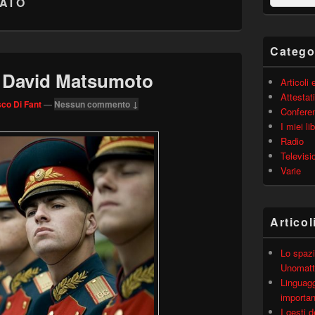
CATO
barra
laterale
principale
Catego
 – David Matsumoto
Articoli
Attestati
co Di Fant
—
Nessun commento ↓
Confere
I miei lib
Radio
Televisi
Varie
Articol
Lo spazi
Unomatt
Linguagg
importa
I gesti 