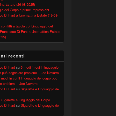
ina Estate (26-08-2025)
io del Corpo e prime impressioni –
o Di Fant a Unomattina Estate (19-08-
 conflitti a tavola col Linguaggio del
 Francesco Di Fant a Unomattina Estate
025)
ti recenti
co Di Fant
su
5 modi in cui il linguaggio
o può segnalare problemi – Joe Navarro
 modi in cui il linguaggio del corpo può
e problemi – Joe Navarro
co Di Fant
su
Sigarette e Linguaggio del
u
Sigarette e Linguaggio del Corpo
co Di Fant
su
Sigarette e Linguaggio del