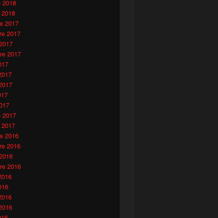
o 2018
 2018
e 2017
e 2017
 2017
re 2017
017
2017
2017
017
017
o 2017
 2017
e 2016
e 2016
 2016
re 2016
2016
016
2016
2016
016