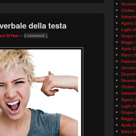
Novembr
Ottobre
Settemb
verbale della testa
Agosto 
Luglio 2
Giugno 
co Di Fant
—
2 commenti ↓
Maggio 
Aprile 2
Marzo 2
Febbrai
Gennaio
Dicembr
Novembr
Ottobre
Settemb
Agosto 
Luglio 2
Giugno 
Maggio 
Aprile 2
Marzo 2