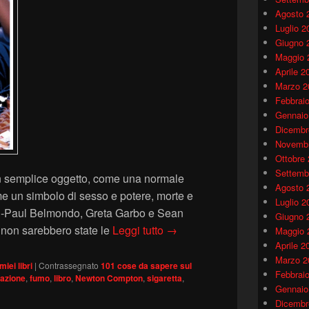
Agosto 
Luglio 2
Giugno 
Maggio 
Aprile 2
Marzo 2
Febbrai
Gennaio
Dicembr
Novembr
Ottobre
Settemb
n semplice oggetto, come una normale
Agosto 
me un simbolo di sesso e potere, morte e
Luglio 2
an-Paul Belmondo, Greta Garbo e Sean
Giugno 
Sigarette e Linguaggio del C
non sarebbero state le
Leggi tutto
→
Maggio 
Aprile 2
Marzo 2
 miei libri
|
Contrassegnato
101 cose da sapere sul
Febbrai
azione
,
fumo
,
libro
,
Newton Compton
,
sigaretta
,
Gennaio
Dicembr