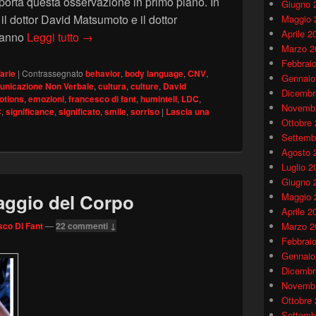
 porta questa osservazione in primo piano. In
Giugno 
il dottor David Matsumoto e il dottor
Maggio 
Aprile 2
Il significato culturale del sorriso – David Mat
hanno
Leggi tutto
→
Marzo 2
Febbrai
arie
|
Contrassegnato
behavior
,
body language
,
CNV
,
Gennaio
nicazione Non Verbale
,
cultura
,
culture
,
David
Dicembr
otions
,
emozioni
,
francesco di fant
,
humintell
,
LDC
,
Novembr
C
,
significance
,
significato
,
smile
,
sorriso
|
Lascia una
Ottobre
Settemb
Agosto 
Luglio 2
Giugno 
aggio del Corpo
Maggio 
Aprile 2
co Di Fant
—
22 commenti ↓
Marzo 2
Febbrai
Gennaio
Dicembr
Novembr
Ottobre
Settemb