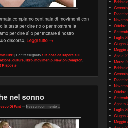
Febbrai
Gennaio
Dicembr
rnata compiamo centinaia di movimenti con
Novembr
 la testa per dire no o per mostrare la
Ottobre
Settemb
o per dire sì o per incitare il nostro
Luglio 2
Il linguaggio non verbale della testa
 suo discorso,
Leggi tutto
→
Giugno 
Maggio 
 miei libri
|
Contrassegnato
101 cose da sapere sul
Aprile 2
azione
,
culture
,
libro
,
movimento
,
Newton Compton
,
Marzo 2
2
Risposte
Febbrai
Gennaio
Dicembr
Novembr
Ottobre
che nel sonno
Settemb
Agosto 
esco Di Fant
—
Nessun commento ↓
Luglio 2
Giugno 
Maggio 
Aprile 2