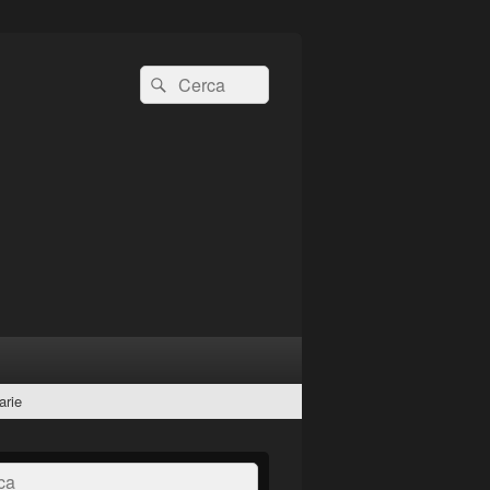
Cerca:
Cerca
arie
a