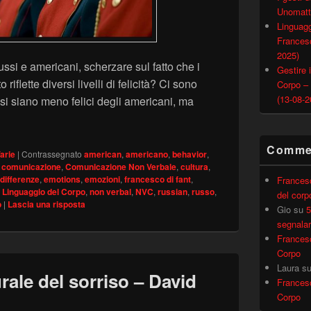
Unomatt
Linguagg
Francesc
2025)
ussi e americani, scherzare sul fatto che i
Gestire i
iflette diversi livelli di felicità? Ci sono
Corpo –
(13-08-2
ssi siano meno felici degli americani, ma
David Matsumoto
Commen
arie
|
Contrassegnato
american
,
americano
,
behavior
,
,
comunicazione
,
Comunicazione Non Verbale
,
cultura
,
differenze
,
emotions
,
emozioni
,
francesco di fant
,
Frances
,
Linguaggio del Corpo
,
non verbal
,
NVC
,
russian
,
russo
,
del corp
o
|
Lascia una risposta
Gio
su
5
segnalar
Frances
Corpo
Laura
s
urale del sorriso – David
Frances
Corpo