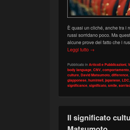
È quasi un cliché, anche tra i r
russi sorridano poco. Ma questo r
alcune prove del fatto che i ru
Sorrisi “russi”? – 
Leggi tutto
→
Pubblicato in
Articoli e Pubblicazioni
,
V
body language
,
CNV
,
comportamento
culture
,
David Matsumoto
,
difference
,
giapponese
,
humintell
,
japanese
,
LDC
significance
,
significato
,
smile
,
sorris
Il significato cult
Matsumoto