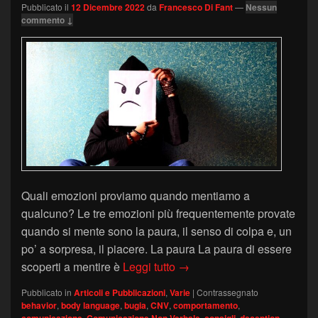
Pubblicato il
12 Dicembre 2022
da
Francesco Di Fant
—
Nessun
commento ↓
Quali emozioni proviamo quando mentiamo a
qualcuno? Le tre emozioni più frequentemente provate
quando si mente sono la paura, il senso di colpa e, un
po’ a sorpresa, il piacere. La paura La paura di essere
Emozioni legate alla menz
scoperti a mentire è
Leggi tutto
→
Pubblicato in
Articoli e Pubblicazioni
,
Varie
|
Contrassegnato
behavior
,
body language
,
bugia
,
CNV
,
comportamento
,
,
,
,
,