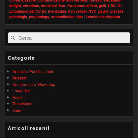
comunicazione
Comunicazione Non Verbale
consigli
deception
delight
,
emotions
,
emozioni
,
fear
,
francesco di fant
,
guilt
,
LDC
,
lie
,
Linguaggio del Corpo
,
menzogna
,
non verbal
,
NVC
,
paura
,
piacere
,
psicologia
,
psychology
,
sensodicolpa
,
tips
|
Lascia una risposta
Area
Cerca:
Cerca
widget
barra
laterale
principale
Categorie
Articoli e Pubblicazioni
Attestati
Conferenze e Workshop
I miei libri
Radio
Televisione
Varie
Articoli recenti