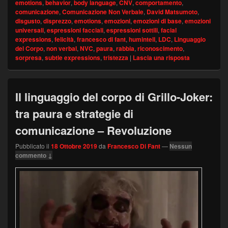
emotions
,
behavior
,
body language
,
CNV
,
comportamento
,
comunicazione
,
Comunicazione Non Verbale
,
David Matsumoto
,
disgusto
,
disprezzo
,
emotions
,
emozioni
,
emozioni di base
,
emozioni
universali
,
espressioni facciali
,
espressioni sottili
,
facial
expressions
,
felicità
,
francesco di fant
,
humintell
,
LDC
,
Linguaggio
del Corpo
,
non verbal
,
NVC
,
paura
,
rabbia
,
riconoscimento
,
sorpresa
,
subtle expressions
,
tristezza
|
Lascia una risposta
Il linguaggio del corpo di Grillo-Joker:
tra paura e strategie di
comunicazione – Revoluzione
Pubblicato il
18 Ottobre 2019
da
Francesco Di Fant
—
Nessun
commento ↓