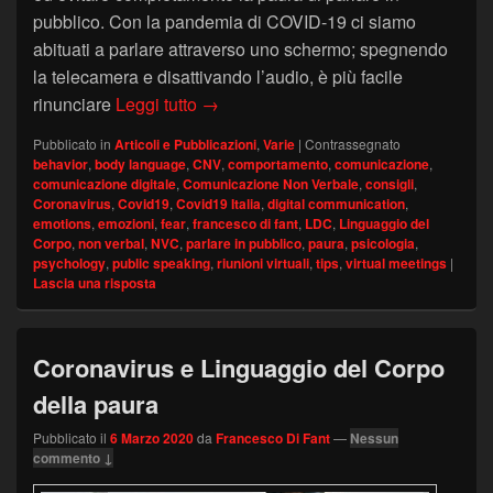
pubblico. Con la pandemia di COVID-19 ci siamo
abituati a parlare attraverso uno schermo; spegnendo
la telecamera e disattivando l’audio, è più facile
Public Speaking online? Fai sentire l
rinunciare
Leggi tutto
→
Pubblicato in
Articoli e Pubblicazioni
,
Varie
|
Contrassegnato
behavior
,
body language
,
CNV
,
comportamento
,
comunicazione
,
comunicazione digitale
,
Comunicazione Non Verbale
,
consigli
,
Coronavirus
,
Covid19
,
Covid19 Italia
,
digital communication
,
emotions
,
emozioni
,
fear
,
francesco di fant
,
LDC
,
Linguaggio del
Corpo
,
non verbal
,
NVC
,
parlare in pubblico
,
paura
,
psicologia
,
psychology
,
public speaking
,
riunioni virtuali
,
tips
,
virtual meetings
|
Lascia una risposta
Coronavirus e Linguaggio del Corpo
della paura
Pubblicato il
6 Marzo 2020
da
Francesco Di Fant
—
Nessun
commento ↓