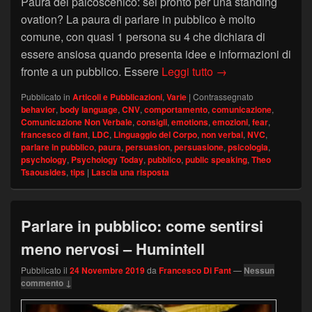
Paura del palcoscenico: sei pronto per una standing
ovation? La paura di parlare in pubblico è molto
comune, con quasi 1 persona su 4 che dichiara di
essere ansiosa quando presenta idee e informazioni di
Come superare la p
fronte a un pubblico. Essere
Leggi tutto
→
Pubblicato in
Articoli e Pubblicazioni
,
Varie
|
Contrassegnato
behavior
,
body language
,
CNV
,
comportamento
,
comunicazione
,
Comunicazione Non Verbale
,
consigli
,
emotions
,
emozioni
,
fear
,
francesco di fant
,
LDC
,
Linguaggio del Corpo
,
non verbal
,
NVC
,
parlare in pubblico
,
paura
,
persuasion
,
persuasione
,
psicologia
,
psychology
,
Psychology Today
,
pubblico
,
public speaking
,
Theo
Tsaousides
,
tips
|
Lascia una risposta
Parlare in pubblico: come sentirsi
meno nervosi – Humintell
Pubblicato il
24 Novembre 2019
da
Francesco Di Fant
—
Nessun
commento ↓