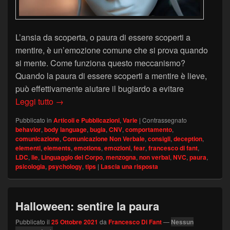
L’ansia da scoperta, o paura di essere scoperti a
mentire, è un’emozione comune che si prova quando
si mente. Come funziona questo meccanismo?
Quando la paura di essere scoperti a mentire è lieve,
può effettivamente aiutare il bugiardo a evitare
La paura di essere scoperti a mentire
Leggi tutto
→
Pubblicato in
Articoli e Pubblicazioni
,
Varie
|
Contrassegnato
behavior
,
body language
,
bugia
,
CNV
,
comportamento
,
comunicazione
,
Comunicazione Non Verbale
,
consigli
,
deception
,
elementi
,
elements
,
emotions
,
emozioni
,
fear
,
francesco di fant
,
LDC
,
lie
,
Linguaggio del Corpo
,
menzogna
,
non verbal
,
NVC
,
paura
,
psicologia
,
psychology
,
tips
|
Lascia una risposta
Halloween: sentire la paura
Pubblicato il
25 Ottobre 2021
da
Francesco Di Fant
—
Nessun