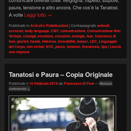
comunicare diverse cose: vergogna, rispetto, stupore,
paura, tensione e altro ancora. Che cos’è la Tanatosi.
Tanatosi e Comunicazione Non Verbale:
A volte
Leggi tutto
→
Pubblicato in
Articoli e Pubblicazioni
|
Contrassegnato
animali
,
avvocati
,
body language
,
CNV
,
comunicazione
,
Comunicazione Non
Verbale
,
consigli
,
emotions
,
emozioni
,
etologia
,
fear
,
francesco di
fant
,
giuristi
,
hands
,
Hdemos
,
immobilità
,
lawyer
,
LDC
,
Linguaggio
del Corpo
,
non verbal
,
NVC
,
paura
,
tanatosi
,
thanatosis
,
tips
|
Lascia
una risposta
Tanatosi e Paura – Copia Originale
Pubblicato il
10 Febbraio 2019
da
Francesco Di Fant
—
Nessun
commento ↓