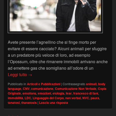
Avete presente l’agnellino che si finge morto per
evitare di essere cacciato? Alcuni animali per sfuggire
a un predatore più veloce di loro, ad esempio
l’Opossum, oltre che rimanere immobili arrivano anche
ad emettere gas che somigliano all’odore di un
Tanatosi e Paura – Copia Originale
Leggi tutto
→
Pubblicato in
Articoli e Pubblicazioni
|
Contrassegnato
animali
,
body
language
,
CNV
,
comunicazione
,
Comunicazione Non Verbale
,
Copia
Originale
,
emotions
,
emozioni
,
etologia
,
fear
,
francesco di fant
,
immobilità
,
LDC
,
Linguaggio del Corpo
,
non verbal
,
NVC
,
paura
,
tanatosi
,
thanatosis
|
Lascia una risposta
Navigazione