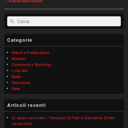
←
Articoli meno recenti
articolo
Area
Cerca:
Cerca
widget
barra
laterale
principale
Categorie
Articoli e Pubblicazioni
Attestati
Conferenze e Workshop
I miei libri
Radio
Televisione
Varie
Articoli recenti
Lo spazio personale – Francesco Di Fant a Unomattina Estate
(02-09-2025)