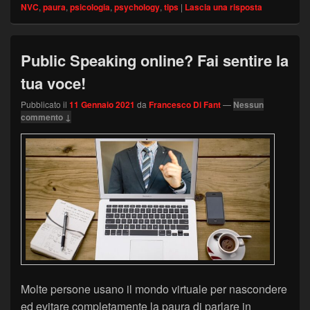
NVC
,
paura
,
psicologia
,
psychology
,
tips
|
Lascia una risposta
Public Speaking online? Fai sentire la
tua voce!
Pubblicato il
11 Gennaio 2021
da
Francesco Di Fant
—
Nessun
commento ↓
Molte persone usano il mondo virtuale per nascondere
ed evitare completamente la paura di parlare in