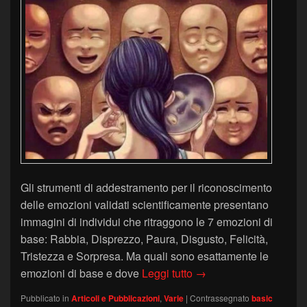
Gli strumenti di addestramento per il riconoscimento
delle emozioni validati scientificamente presentano
immagini di individui che ritraggono le 7 emozioni di
base: Rabbia, Disprezzo, Paura, Disgusto, Felicità,
Tristezza e Sorpresa. Ma quali sono esattamente le
Le sette emozioni di ba
emozioni di base e dove
Leggi tutto
→
Pubblicato in
Articoli e Pubblicazioni
,
Varie
|
Contrassegnato
basic