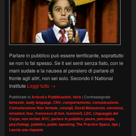
Parlare in pubblico può essere terrificante, soprattutto
se non lo fai spesso. Se ti sei senti senza fiato, con le
mani sudate e la nausea al pensiero di parlare di
fronte agli altri, non sei solo. Secondo il National
Parlare in pubblico: come sentirsi meno
Institute
Leggi tutto
→
Pubblicato in
Articoli e Pubblicazioni
,
Varie
|
Contrassegnato
behavior
,
body language
,
CNV
,
comportamento
,
comunicazione
,
Comunicazione Non Verbale
,
consigli
,
David Matsumoto
,
emotions
,
emozioni
,
fear
,
francesco di fant
,
humintell
,
LDC
,
Linguaggio del
Corpo
,
non verbal
,
NVC
,
parlare in pubblico
,
paura
,
psicologia
,
psychology
,
pubblico
,
public speaking
,
The Practice Space
,
tips
|
Lascia una risposta