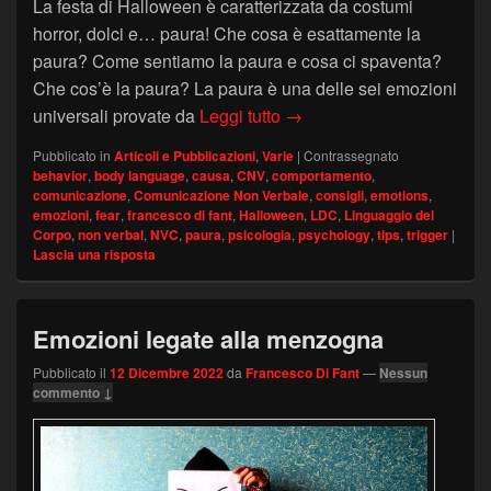
La festa di Halloween è caratterizzata da costumi
horror, dolci e… paura! Che cosa è esattamente la
paura? Come sentiamo la paura e cosa ci spaventa?
Che cos’è la paura? La paura è una delle sei emozioni
Halloween: cosa ci fa pau
universali provate da
Leggi tutto
→
Pubblicato in
Articoli e Pubblicazioni
,
Varie
|
Contrassegnato
behavior
,
body language
,
causa
,
CNV
,
comportamento
,
comunicazione
,
Comunicazione Non Verbale
,
consigli
,
emotions
,
emozioni
,
fear
,
francesco di fant
,
Halloween
,
LDC
,
Linguaggio del
Corpo
,
non verbal
,
NVC
,
paura
,
psicologia
,
psychology
,
tips
,
trigger
|
Lascia una risposta
Emozioni legate alla menzogna
Pubblicato il
12 Dicembre 2022
da
Francesco Di Fant
—
Nessun
commento ↓