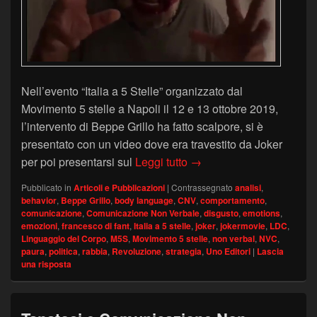
Nell’evento “Italia a 5 Stelle” organizzato dal
Movimento 5 stelle a Napoli il 12 e 13 ottobre 2019,
l’intervento di Beppe Grillo ha fatto scalpore, si è
presentato con un video dove era travestito da Joker
Il linguaggio del corpo d
per poi presentarsi sul
Leggi tutto
→
Pubblicato in
Articoli e Pubblicazioni
|
Contrassegnato
analisi
,
behavior
,
Beppe Grillo
,
body language
,
CNV
,
comportamento
,
comunicazione
,
Comunicazione Non Verbale
,
disgusto
,
emotions
,
emozioni
,
francesco di fant
,
Italia a 5 stelle
,
joker
,
jokermovie
,
LDC
,
Linguaggio del Corpo
,
M5S
,
Movimento 5 stelle
,
non verbal
,
NVC
,
paura
,
politica
,
rabbia
,
Revoluzione
,
strategia
,
Uno Editori
|
Lascia
una risposta