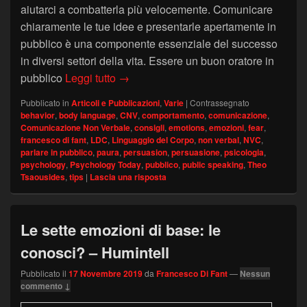
aiutarci a combatterla più velocemente. Comunicare
chiaramente le tue idee e presentarle apertamente in
pubblico è una componente essenziale del successo
in diversi settori della vita. Essere un buon oratore in
Public Speaking: perché ci spaventa?
pubblico
Leggi tutto
→
Pubblicato in
Articoli e Pubblicazioni
,
Varie
|
Contrassegnato
behavior
,
body language
,
CNV
,
comportamento
,
comunicazione
,
Comunicazione Non Verbale
,
consigli
,
emotions
,
emozioni
,
fear
,
francesco di fant
,
LDC
,
Linguaggio del Corpo
,
non verbal
,
NVC
,
parlare in pubblico
,
paura
,
persuasion
,
persuasione
,
psicologia
,
psychology
,
Psychology Today
,
pubblico
,
public speaking
,
Theo
Tsaousides
,
tips
|
Lascia una risposta
Le sette emozioni di base: le
conosci? – Humintell
Pubblicato il
17 Novembre 2019
da
Francesco Di Fant
—
Nessun
commento ↓