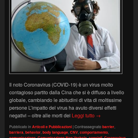
Il noto Coronavirus (COVID-19) è un virus molto
contagioso partito dalla Cina che si è diffuso a livello
globale, cambiando le abitudini di vita di moltissime
persone L’impatto del virus ha avuto diversi effetti
Coronavirus e Ling
negativi – oltre alle morti dei
Leggi tutto
→
Pubblicato in
Articoli e Pubblicazioni
|
Contrassegnato
barrier
,
barriera
,
behavior
,
body language
,
CNV
,
comportamento
,
comunicazione
,
Comunicazione Non Verbale
,
consigli
,
Coronavirus
,