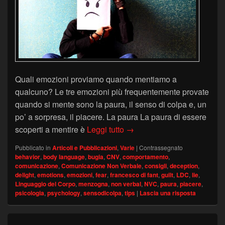
Quali emozioni proviamo quando mentiamo a
qualcuno? Le tre emozioni più frequentemente provate
quando si mente sono la paura, il senso di colpa e, un
po’ a sorpresa, il piacere. La paura La paura di essere
Emozioni legate alla menz
scoperti a mentire è
Leggi tutto
→
Pubblicato in
Articoli e Pubblicazioni
,
Varie
|
Contrassegnato
behavior
,
body language
,
bugia
,
CNV
,
comportamento
,
comunicazione
,
Comunicazione Non Verbale
,
consigli
,
deception
,
delight
,
emotions
,
emozioni
,
fear
,
francesco di fant
,
guilt
,
LDC
,
lie
,
Linguaggio del Corpo
,
menzogna
,
non verbal
,
NVC
,
paura
,
piacere
,
psicologia
,
psychology
,
sensodicolpa
,
tips
|
Lascia una risposta