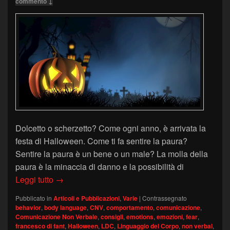
commento ↓
Dolcetto o scherzetto? Come ogni anno, è arrivata la
festa di Halloween. Come ti fa sentire la paura?
Sentire la paura è un bene o un male? La molla della
paura è la minaccia di danno e la possibilità di
Halloween: sentire la paura
Leggi tutto
→
Pubblicato in
Articoli e Pubblicazioni
,
Varie
|
Contrassegnato
behavior
,
body language
,
CNV
,
comportamento
,
comunicazione
,
Comunicazione Non Verbale
,
consigli
,
emotions
,
emozioni
,
fear
,
francesco di fant
,
Halloween
,
LDC
,
Linguaggio del Corpo
,
non verbal
,