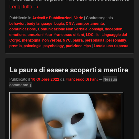
Analisi della menzogna: personalità e posta in 
Leggi tutto
→
Pubblicato in
Articoli e Pubblicazioni
,
Varie
|
Contrassegnato
behavior
,
body language
,
bugia
,
CNV
,
comportamento
,
comunicazione
,
Comunicazione Non Verbale
,
consigli
,
deception
,
emotions
,
emozioni
,
fear
,
francesco di fant
,
LDC
,
lie
,
Linguaggio del
Corpo
,
menzogna
,
non verbal
,
NVC
,
paura
,
personalità
,
personality
,
premio
,
psicologia
,
psychology
,
punizione
,
tips
|
Lascia una risposta
La paura di essere scoperti a mentire
Pubblicato il
10 Ottobre 2022
da
Francesco Di Fant
—
Nessun
commento ↓