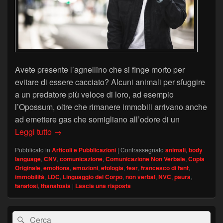
Avete presente l’agnellino che si finge morto per
evitare di essere cacciato? Alcuni animali per sfuggire
a un predatore più veloce di loro, ad esempio
l’Opossum, oltre che rimanere immobili arrivano anche
ad emettere gas che somigliano all’odore di un
Tanatosi e Paura – Copia Originale
Leggi tutto
→
Pubblicato in
Articoli e Pubblicazioni
|
Contrassegnato
animali
,
body
language
,
CNV
,
comunicazione
,
Comunicazione Non Verbale
,
Copia
Originale
,
emotions
,
emozioni
,
etologia
,
fear
,
francesco di fant
,
immobilità
,
LDC
,
Linguaggio del Corpo
,
non verbal
,
NVC
,
paura
,
tanatosi
,
thanatosis
|
Lascia una risposta
Area
Cerca:
Cerca
widget