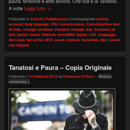
paura, tensione e altro ancora. Che cos’è la Tanatosi.
Tanatosi e Comunicazione Non Verbale:
A volte
Leggi tutto
→
Pubblicato in
Articoli e Pubblicazioni
|
Contrassegnato
animali
,
avvocati
,
body language
,
CNV
,
comunicazione
,
Comunicazione Non
Verbale
,
consigli
,
emotions
,
emozioni
,
etologia
,
fear
,
francesco di
fant
,
giuristi
,
hands
,
Hdemos
,
immobilità
,
lawyer
,
LDC
,
Linguaggio
del Corpo
,
non verbal
,
NVC
,
paura
,
tanatosi
,
thanatosis
,
tips
|
Lascia
una risposta
Tanatosi e Paura – Copia Originale
Pubblicato il
10 Febbraio 2019
da
Francesco Di Fant
—
Nessun
commento ↓