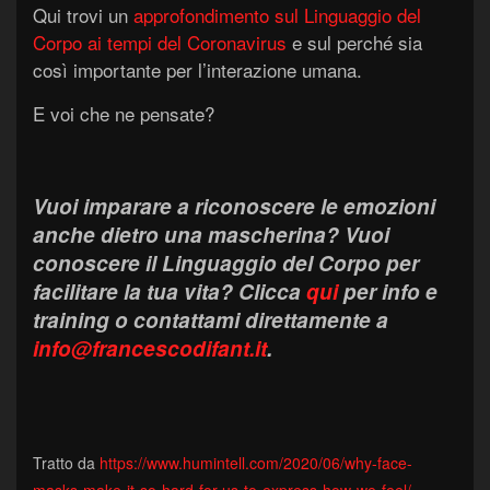
Qui trovi un
approfondimento sul Linguaggio del
Corpo ai tempi del Coronavirus
e sul perché sia
così importante per l’interazione umana.
E voi che ne pensate?
Vuoi imparare a riconoscere le emozioni
anche dietro una mascherina? Vuoi
conoscere il Linguaggio del Corpo per
facilitare la tua vita?
Clicca
qui
per info e
training o contattami direttamente a
info@francescodifant.it
.
Tratto da
https://www.humintell.com/2020/06/why-face-
masks-make-it-so-hard-for-us-to-express-how-we-feel/