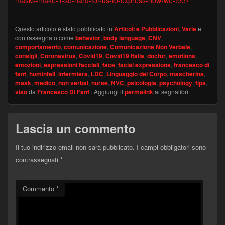
Questo articolo è stato pubblicato in
Articoli e Pubblicazioni
,
Varie
e
contrassegnato come
behavior
,
body language
,
CNV
,
comportamento
,
comunicazione
,
Comunicazione Non Verbale
,
consigli
,
Coronavirus
,
Covid19
,
Covid19 Italia
,
doctor
,
emotions
,
emozioni
,
espressioni facciali
,
face
,
facial expressions
,
francesco di
fant
,
humintell
,
infermiera
,
LDC
,
Linguaggio del Corpo
,
mascherina
,
mask
,
medico
,
non verbal
,
nurse
,
NVC
,
psicologia
,
psychology
,
tips
,
viso
da
Francesco Di Fant
. Aggiungi il
permalink
ai segnalibri.
Lascia un commento
Il tuo indirizzo email non sarà pubblicato.
I campi obbligatori sono
contrassegnati
*
Commento
*