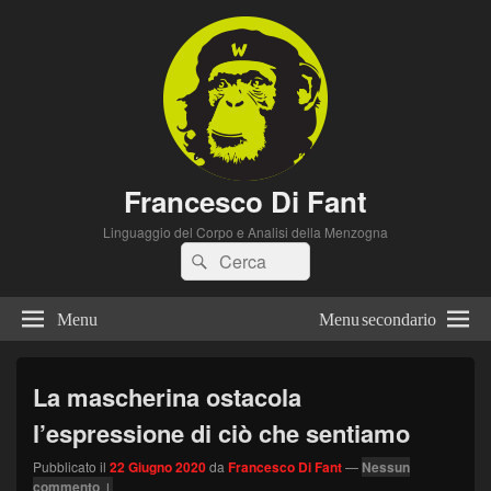
Francesco Di Fant
Linguaggio del Corpo e Analisi della Menzogna
Cerca:
Cerca
Menu
Menu secondario
La mascherina ostacola
l’espressione di ciò che sentiamo
Pubblicato il
22 Giugno 2020
da
Francesco Di Fant
—
Nessun
commento ↓