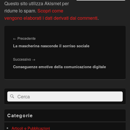
Questo sito utilizza Akismet per
ridurre lo spam.
Scopri come
vengono elaborati i dati derivati dai commenti
.
Navigazione
articoli
Articolo
←
Precedente
La mascherina nasconde il sorriso sociale
precedente:
Articolo
Successivo
→
Conseguenze emotive della comunicazione digitale
successivo:
Area
Cerca:
Cerca
widget
barra
laterale
principale
Categorie
Articoli e Pubblicazioni