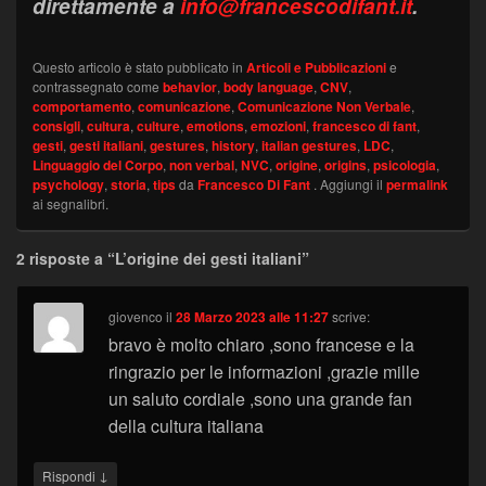
direttamente a
info@francescodifant.it
.
Questo articolo è stato pubblicato in
Articoli e Pubblicazioni
e
contrassegnato come
behavior
,
body language
,
CNV
,
comportamento
,
comunicazione
,
Comunicazione Non Verbale
,
consigli
,
cultura
,
culture
,
emotions
,
emozioni
,
francesco di fant
,
gesti
,
gesti italiani
,
gestures
,
history
,
italian gestures
,
LDC
,
Linguaggio del Corpo
,
non verbal
,
NVC
,
origine
,
origins
,
psicologia
,
psychology
,
storia
,
tips
da
Francesco Di Fant
. Aggiungi il
permalink
ai segnalibri.
2 risposte a “L’origine dei gesti italiani”
giovenco
il
28 Marzo 2023 alle 11:27
scrive:
bravo è molto chiaro ,sono francese e la
ringrazio per le informazioni ,grazie mille
un saluto cordiale ,sono una grande fan
della cultura italiana
↓
Rispondi