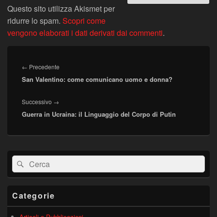
Questo sito utilizza Akismet per
ridurre lo spam.
Scopri come
vengono elaborati i dati derivati dai commenti
.
Navigazione
articoli
Articolo
←
Precedente
San Valentino: come comunicano uomo e donna?
precedente:
Articolo
Successivo
→
Guerra in Ucraina: il Linguaggio del Corpo di Putin
successivo:
Area
Cerca:
Cerca
widget
barra
laterale
principale
Categorie
Articoli e Pubblicazioni