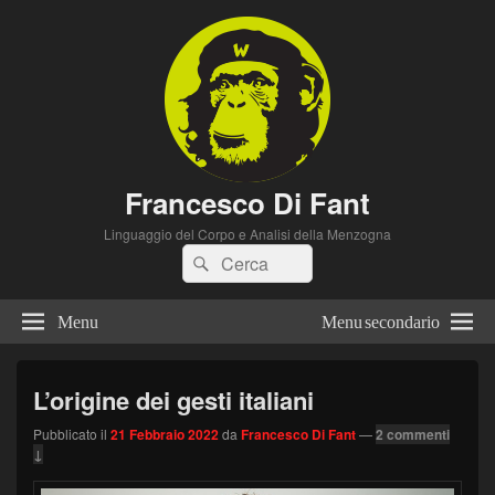
Francesco Di Fant
Linguaggio del Corpo e Analisi della Menzogna
Cerca:
Cerca
Menu
Menu secondario
L’origine dei gesti italiani
Pubblicato il
21 Febbraio 2022
da
Francesco Di Fant
—
2 commenti
↓