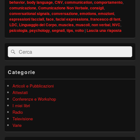
behavior
,
body language
,
CNV
,
communication
,
comportamento
,
comunicazione
,
Comunicazione Non Verbale
,
consigli
,
conversational signals
,
conversazione
,
emotions
,
emozioni
,
espressioni facciali
,
face
,
facial expressions
,
francesco di fant
,
LDC
,
Linguaggio del Corpo
,
muscles
,
muscoli
,
non verbal
,
NVC
,
psicologia
,
psychology
,
segnali
,
tips
,
volto
|
Lascia una risposta
Area
Cerca:
Cerca
widget
barra
laterale
principale
Categorie
Articoli e Pubblicazioni
Attestati
Conferenze e Workshop
I miei libri
Radio
Televisione
Varie