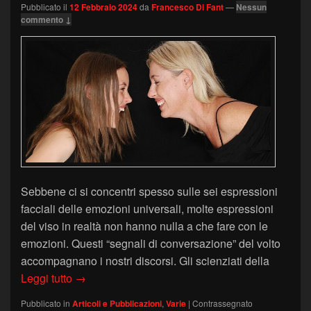
Pubblicato il
12 Febbraio 2024
da
Francesco Di Fant
—
Nessun
commento ↓
Sebbene ci si concentri spesso sulle sei espressioni
facciali delle emozioni universali, molte espressioni
del viso in realtà non hanno nulla a che fare con le
emozioni. Questi “segnali di conversazione” del volto
accompagnano i nostri discorsi. Gli scienziati della
Segnali di conversazione del volto
Leggi tutto
→
Pubblicato in
Articoli e Pubblicazioni
,
Varie
|
Contrassegnato