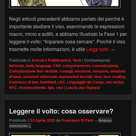
Negli articoli precedenti abbiamo parlato del perché è
importante studiare il viso, esaminando le espressioni
macro, micro e sottili, e abbiamo illustrato la Fase 1 per
leggere il volto: “Imparare cosa cercare”. Poiché il viso
Leggere il v
trasmette molte informazioni, è utile
Leggi tutto
→
Pubblicato in
Articoli e Pubblicazioni
,
Varie
|
Contrassegnato
behavior
,
body language
,
CNV
,
comportamento
,
comunicazione
,
Comunicazione Non Verbale
,
consigli
,
emotions
,
emozioni
,
emozioni
di base
,
emozioni universali
,
espressioni facciali
,
face
,
face reading
,
francesco di fant
,
humintell
,
LDC
,
Linguaggio del Corpo
,
non verbal
,
NVC
,
riconoscimento
,
tips
,
viso
|
Lascia una risposta
Leggere il volto: cosa osservare?
Pubblicato il
23 Aprile 2020
da
Francesco Di Fant
—
Nessun
commento ↓