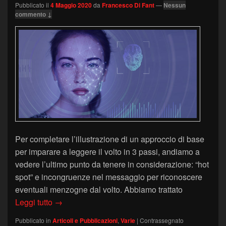
Pubblicato il
4 Maggio 2020
da
Francesco Di Fant
—
Nessun
commento ↓
Per completare l’illustrazione di un approccio di base
per imparare a leggere il volto in 3 passi, andiamo a
vedere l’ultimo punto da tenere in considerazione: “hot
spot” e incongruenze nel messaggio per riconoscere
eventuali menzogne dal volto. Abbiamo trattato
Leggere il volto: hot spot e menzogne
Leggi tutto
→
Pubblicato in
Articoli e Pubblicazioni
,
Varie
|
Contrassegnato