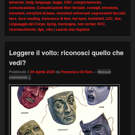
behavior
,
body language
,
bugia
,
CNV
,
comportamento
,
comunicazione
,
Comunicazione Non Verbale
,
consigli
,
emotions
,
emozioni
,
emozioni di base
,
emozioni universali
,
espressioni facciali
,
face
,
face reading
,
francesco di fant
,
hot spot
,
humintell
,
LDC
,
lies
,
Linguaggio del Corpo
,
liying
,
menzogna
,
non verbal
,
NVC
,
riconoscimento
,
tips
,
viso
|
Lascia una risposta
Leggere il volto: riconosci quello che
vedi?
Pubblicato il
29 Aprile 2020
da
Francesco Di Fant
—
Nessun
commento ↓