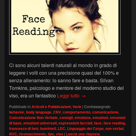
Ci sono alcuni talenti naturali al mondo in grado di
leggere i volti con una precisione quasi del 100% e
senza allenamento: lo sanno fare e basta. Silvan
Tomkins, psicologo e mentore del moderno studio del
Leggere il volto: cosa os
viso, era un fantastico
Leggi tutto
→
Pubblicato in
Articoli e Pubblicazioni
,
Varie
|
Contrassegnato
behavior
,
body language
,
CNV
,
comportamento
,
comunicazione
,
Comunicazione Non Verbale
,
consigli
,
emotions
,
emozioni
,
emozioni
di base
,
emozioni universali
,
espressioni facciali
,
face
,
face reading
,
francesco di fant
,
humintell
,
LDC
,
Linguaggio del Corpo
,
non verbal
,
NVC
,
riconoscimento
,
tips
,
viso
|
Lascia una risposta