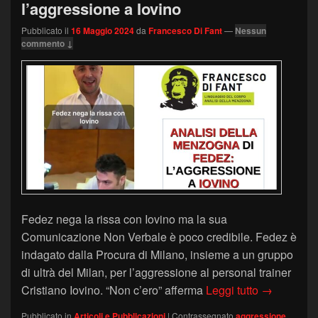
l’aggressione a Iovino
Pubblicato il
16 Maggio 2024
da
Francesco Di Fant
—
Nessun
commento ↓
Fedez nega la rissa con Iovino ma la sua
Comunicazione Non Verbale è poco credibile. Fedez è
indagato dalla Procura di Milano, insieme a un gruppo
di ultrà del Milan, per l’aggressione al personal trainer
Analisi de
Cristiano Iovino. “Non c’ero” afferma
Leggi tutto
→
Pubblicato in
Articoli e Pubblicazioni
|
Contrassegnato
aggressione
,