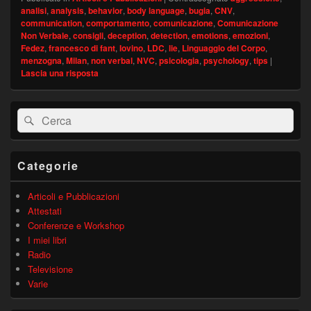
analisi
,
analysis
,
behavior
,
body language
,
bugia
,
CNV
,
communication
,
comportamento
,
comunicazione
,
Comunicazione
Non Verbale
,
consigli
,
deception
,
detection
,
emotions
,
emozioni
,
Fedez
,
francesco di fant
,
Iovino
,
LDC
,
lie
,
Linguaggio del Corpo
,
menzogna
,
Milan
,
non verbal
,
NVC
,
psicologia
,
psychology
,
tips
|
Lascia una risposta
Area
Cerca:
Cerca
widget
barra
laterale
principale
Categorie
Articoli e Pubblicazioni
Attestati
Conferenze e Workshop
I miei libri
Radio
Televisione
Varie