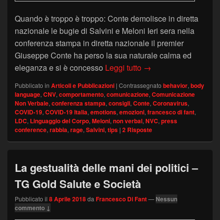
Quando è troppo è troppo: Conte demolisce in diretta
nazionale le bugie di Salvini e Meloni Ieri sera nella
conferenza stampa in diretta nazionale il premier
Giuseppe Conte ha perso la sua naturale calma ed
Coronavirus e MES: la
eleganza e si è concesso
Leggi tutto
→
Pubblicato in
Articoli e Pubblicazioni
|
Contrassegnato
behavior
,
body
language
,
CNV
,
comportamento
,
comunicazione
,
Comunicazione
Non Verbale
,
conferenza stampa
,
consigli
,
Conte
,
Coronavirus
,
COVID-19
,
COVID-19 Italia
,
emotions
,
emozioni
,
francesco di fant
,
LDC
,
Linguaggio del Corpo
,
Meloni
,
non verbal
,
NVC
,
press
conference
,
rabbia
,
rage
,
Salvini
,
tips
|
2
Risposte
La gestualità delle mani dei politici –
TG Gold Salute e Società
Pubblicato il
8 Aprile 2018
da
Francesco Di Fant
—
Nessun
commento ↓