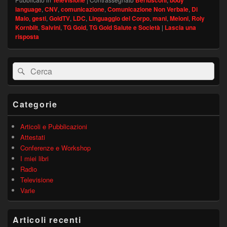
Televisione
Berlusconi
body
language
,
CNV
,
comunicazione
,
Comunicazione Non Verbale
,
Di
Maio
,
gesti
,
GoldTV
,
LDC
,
Linguaggio del Corpo
,
mani
,
Meloni
,
Roly
Kornblit
,
Salvini
,
TG Gold
,
TG Gold Salute e Società
|
Lascia una
risposta
Area
Cerca:
Cerca
widget
barra
laterale
principale
Categorie
Articoli e Pubblicazioni
Attestati
Conferenze e Workshop
I miei libri
Radio
Televisione
Varie
Articoli recenti