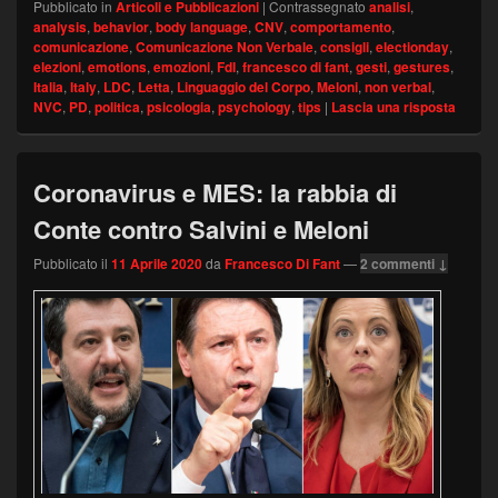
Pubblicato in
Articoli e Pubblicazioni
|
Contrassegnato
analisi
,
analysis
,
behavior
,
body language
,
CNV
,
comportamento
,
comunicazione
,
Comunicazione Non Verbale
,
consigli
,
electionday
,
elezioni
,
emotions
,
emozioni
,
FdI
,
francesco di fant
,
gesti
,
gestures
,
Italia
,
Italy
,
LDC
,
Letta
,
Linguaggio del Corpo
,
Meloni
,
non verbal
,
NVC
,
PD
,
politica
,
psicologia
,
psychology
,
tips
|
Lascia una risposta
Coronavirus e MES: la rabbia di
Conte contro Salvini e Meloni
Pubblicato il
11 Aprile 2020
da
Francesco Di Fant
—
2 commenti ↓