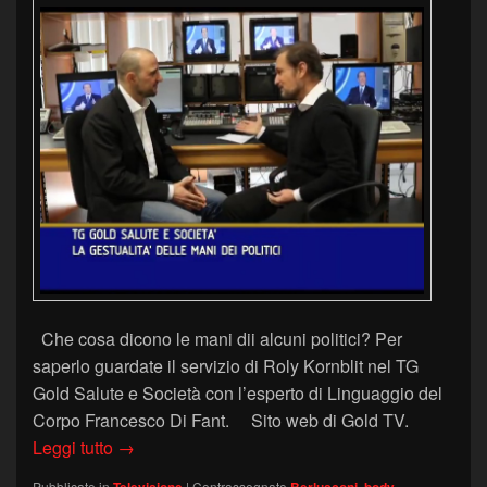
Che cosa dicono le mani dii alcuni politici? Per
saperlo guardate il servizio di Roly Kornblit nel TG
Gold Salute e Società con l’esperto di Linguaggio del
Corpo Francesco Di Fant. Sito web di Gold TV.
La gestualità delle mani dei politici – TG Gold S
Leggi tutto
→
Pubblicato in
|
Contrassegnato
,