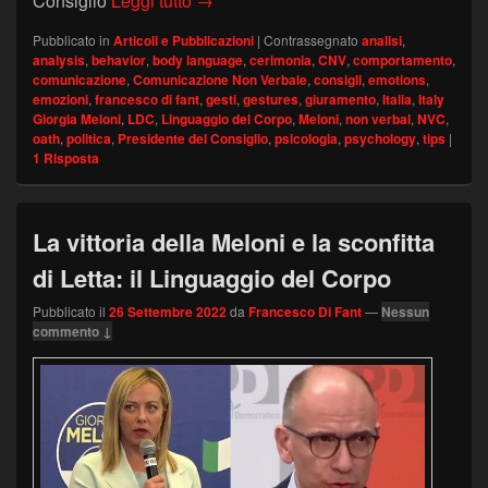
Consiglio
Leggi tutto
→
Pubblicato in
Articoli e Pubblicazioni
|
Contrassegnato
analisi
,
analysis
,
behavior
,
body language
,
cerimonia
,
CNV
,
comportamento
,
comunicazione
,
Comunicazione Non Verbale
,
consigli
,
emotions
,
emozioni
,
francesco di fant
,
gesti
,
gestures
,
giuramento
,
Italia
,
Italy
Giorgia Meloni
,
LDC
,
Linguaggio del Corpo
,
Meloni
,
non verbal
,
NVC
,
oath
,
politica
,
Presidente del Consiglio
,
psicologia
,
psychology
,
tips
|
1
Risposta
La vittoria della Meloni e la sconfitta
di Letta: il Linguaggio del Corpo
Pubblicato il
26 Settembre 2022
da
Francesco Di Fant
—
Nessun
commento ↓