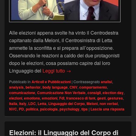
Alle elezioni appena svolte ha vinto il Centrodestra
capitanato dalla Meloni, il Centrosinistra di Letta
ammette la sconfitta e si prepara all’opposizione.
Osservando le reazioni a caldo dei due protagonisti
dopo le elezioni, cosa possiamo capire dal loro
La vittoria della Meloni e la scon
Linguaggio del
Leggi tutto
→
Pubblicato in
Articoli e Pubblicazioni
|
Contrassegnato
analisi
,
analysis
,
behavior
,
body language
,
CNV
,
comportamento
,
comunicazione
,
Comunicazione Non Verbale
,
consigli
,
election day
,
elezioni
,
emotions
,
emozioni
,
FdI
,
francesco di fant
,
gesti
,
gestures
,
Italia
,
Italy
,
LDC
,
Letta
,
Linguaggio del Corpo
,
Meloni
,
non verbal
,
NVC
,
PD
,
politica
,
psicologia
,
psychology
,
tips
|
Lascia una risposta
Elezioni: il Linguaggio del Corpo di