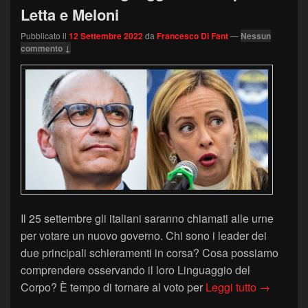
Letta e Meloni
Pubblicato il
12 Settembre 2022
da
Francesco Di Fant
—
Nessun
commento ↓
Il 25 settembre gli italiani saranno chiamati alle urne
per votare un nuovo governo. Chi sono i leader dei
due principali schieramenti in corsa? Cosa possiamo
comprendere osservando il loro Linguaggio del
Elezioni: 
Corpo? È tempo di tornare al voto per
Leggi tutto
→