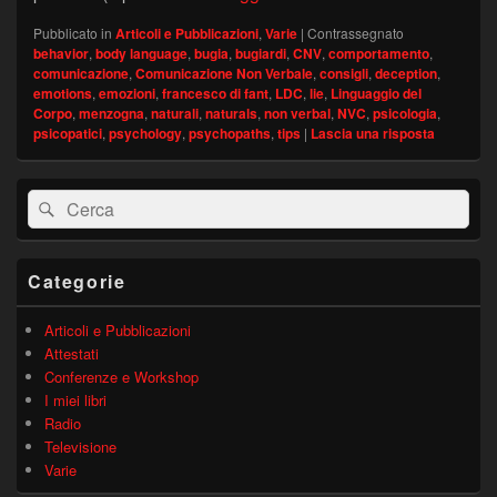
Pubblicato in
Articoli e Pubblicazioni
,
Varie
|
Contrassegnato
behavior
,
body language
,
bugia
,
bugiardi
,
CNV
,
comportamento
,
comunicazione
,
Comunicazione Non Verbale
,
consigli
,
deception
,
emotions
,
emozioni
,
francesco di fant
,
LDC
,
lie
,
Linguaggio del
Corpo
,
menzogna
,
naturali
,
naturals
,
non verbal
,
NVC
,
psicologia
,
psicopatici
,
psychology
,
psychopaths
,
tips
|
Lascia una risposta
Area
Cerca:
Cerca
widget
barra
laterale
principale
Categorie
Articoli e Pubblicazioni
Attestati
Conferenze e Workshop
I miei libri
Radio
Televisione
Varie