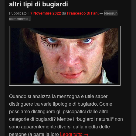
altri tipi di bugiardi
Pubblicato il
7 Novembre 2022
da
Francesco Di Fant
—
Nessun
commento ↓
Quando si analizza la menzogna è utile saper
distinguere tra varie tipologie di bugiardo. Come
possiamo distinguere gli psicopatici dalle altre
categorie di bugiardi? Mentre i “bugiardi naturali” non
sono apparentemente diversi dalla media delle
Analisi della Menzogna: ps
persone (a parte la loro
Leggi tutto
→