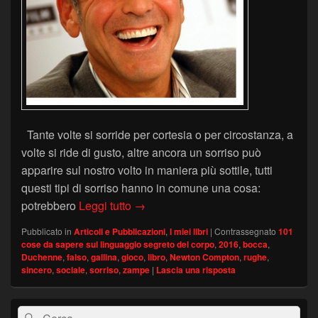
Tante volte si sorride per cortesia o per circostanza, a
volte si ride di gusto, altre ancora un sorriso può
apparire sul nostro volto in maniera più sottile, tutti
questi tipi di sorriso hanno in comune una cosa:
Sorrisi sinceri
potrebbero
Leggi tutto
→
Pubblicato in
Articoli e Pubblicazioni
,
I miei libri
|
Contrassegnato
101
cose da sapere sul linguaggio segreto del corpo
,
2016
,
bocca
,
Duchenne
,
falso
,
gallina
,
gioco
,
libro
,
Newton Compton
,
rughe
,
sincero
,
sociale
,
sorriso
,
zampe
|
Lascia una risposta
Area
Cerca:
Cerca
widget