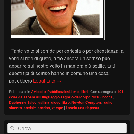
Tante volte si sorride per cortesia o per circostanza, a
volte si ride di gusto, altre ancora un sorriso può
apparire sul nostro volto in maniera più sottile, tutti
questi tipi di sorriso hanno in comune una cosa:
Sorrisi sinceri
potrebbero
Leggi tutto
→
Pubblicato in
Articoli e Pubblicazioni
,
I miei libri
|
Contrassegnato
101
cose da sapere sul linguaggio segreto del corpo
,
2016
,
bocca
,
Duchenne
,
falso
,
gallina
,
gioco
,
libro
,
Newton Compton
,
rughe
,
sincero
,
sociale
,
sorriso
,
zampe
|
Lascia una risposta
Area
Cerca:
Cerca
widget
barra