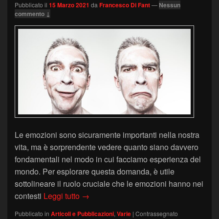
Pubblicato il
15 Marzo 2021
da
Francesco Di Fant
—
Nessun
commento ↓
Le emozioni sono sicuramente importanti nella nostra
vita, ma è sorprendente vedere quanto siano davvero
fondamentali nel modo in cui facciamo esperienza del
mondo. Per esplorare questa domanda, è utile
sottolineare il ruolo cruciale che le emozioni hanno nei
Le funzioni delle emozioni
contesti
Leggi tutto
→
Pubblicato in
Articoli e Pubblicazioni
,
Varie
|
Contrassegnato