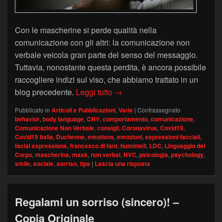
Con le mascherine si perde qualità nella
comunicazione con gli altri: la comunicazione non
verbale veicola gran parte del senso del messaggio.
Tuttavia, nonostante questa perdita, è ancora possibile
raccogliere indizi sul viso, che abbiamo trattato in un
La mascherina nasconde il sor
blog precedente.
Leggi tutto
→
Pubblicato in
Articoli e Pubblicazioni
,
Varie
|
Contrassegnato
behavior
,
body language
,
CNV
,
comportamento
,
comunicazione
,
Comunicazione Non Verbale
,
consigli
,
Coronavirus
,
Covid19
,
Covid19 Italia
,
Duchenne
,
emotions
,
emozioni
,
espressioni facciali
,
facial expressions
,
francesco di fant
,
humintell
,
LDC
,
Linguaggio del
Corpo
,
mascherina
,
mask
,
non verbal
,
NVC
,
psicologia
,
psychology
,
smile
,
sociale
,
sorriso
,
tips
|
Lascia una risposta
Regalami un sorriso (sincero)! –
Copia Originale