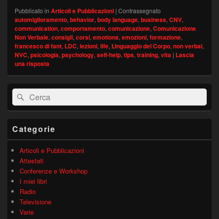
Pubblicato in
Articoli e Pubblicazioni
|
Contrassegnato
automiglioramento
,
behavior
,
body language
,
business
,
CNV
,
communication
,
comportamento
,
comunicazione
,
Comunicazione
Non Verbale
,
consigli
,
corsi
,
emotions
,
emozioni
,
formazione
,
francesco di fant
,
LDC
,
lezioni
,
life
,
Linguaggio del Corpo
,
non verbal
,
NVC
,
psicologia
,
psychology
,
self-help
,
tips
,
training
,
vita
|
Lascia
una risposta
Area
Cerca:
Cerca
widget
barra
laterale
principale
Categorie
Articoli e Pubblicazioni
Attestati
Conferenze e Workshop
I miei libri
Radio
Televisione
Varie