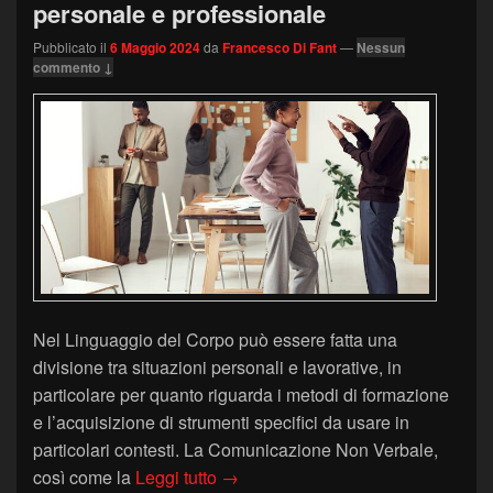
personale e professionale
Pubblicato il
6 Maggio 2024
da
Francesco Di Fant
—
Nessun
commento ↓
Nel Linguaggio del Corpo può essere fatta una
divisione tra situazioni personali e lavorative, in
particolare per quanto riguarda i metodi di formazione
e l’acquisizione di strumenti specifici da usare in
particolari contesti. La Comunicazione Non Verbale,
Il Linguaggio del Corpo nella vita 
così come la
Leggi tutto
→