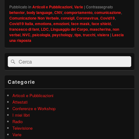
Pubblicato in
Articoli e Pubblicazioni
,
Varie
|
Contrassegnato
behavior
,
body language
,
CNV
,
comportamento
,
comunicazione
,
Comunicazione Non Verbale
,
consigli
,
Coronavirus
,
Covid19
,
Covid19 Italia
,
emotions
,
emozioni
,
face mask
,
face shield
,
francesco di fant
,
LDC
,
Linguaggio del Corpo
,
mascherina
,
non
verbal
,
NVC
,
psicologia
,
psychology
,
tips
,
trucchi
,
visiera
|
Lascia
una risposta
Area
Cerca:
Cerca
widget
barra
laterale
principale
Categorie
Articoli e Pubblicazioni
Attestati
Conferenze e Workshop
I miei libri
Radio
Televisione
Varie