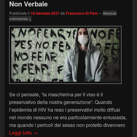
Non Verbale
Pubblicato il
18 Gennaio 2021
da
Francesco Di Fant
—
Nessun
commento ↓
Se ci pensate, “la mascherina per il viso è il
preservativo della nostra generazione”. Quando
l’epidemia di HIV ha reso i preservativi molto diffusi
nel mondo nessuno ne era particolarmente entusiasta,
ma quando i pericoli del sesso non protetto divennero
Mascherine, visiere e Comunicazione Non Verb
Leggi tutto
→