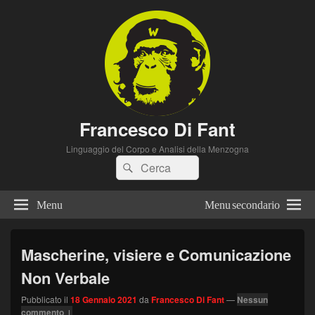
Francesco Di Fant
Linguaggio del Corpo e Analisi della Menzogna
Cerca:
Cerca
Menu
Menu secondario
Mascherine, visiere e Comunicazione
Non Verbale
Pubblicato il
18 Gennaio 2021
da
Francesco Di Fant
—
Nessun
commento ↓