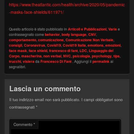
https://www.theatlantic.com/health/archive/2020/05/pandemic
-masks-face-shields/611971/
Questo articolo è stato pubblicato in
Articoli e Pubblicazioni
,
Varie
e
contrassegnato come
behavior
,
body language
,
CNV
,
comportamento
,
comunicazione
,
Comunicazione Non Verbale
,
consigli
,
Coronavirus
,
Covid19
,
Covid19 Italia
,
emotions
,
emozioni
,
face mask
,
face shield
,
francesco di fant
,
LDC
,
Linguaggio del
Corpo
,
mascherina
,
non verbal
,
NVC
,
psicologia
,
psychology
,
tips
,
trucchi
,
visiera
da
Francesco Di Fant
. Aggiungi il
permalink
ai
segnalibri.
Lascia un commento
Il tuo indirizzo email non sarà pubblicato.
I campi obbligatori sono
contrassegnati
*
Commento
*