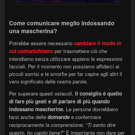
Come comunicare meglio indossando
una mascherina?
Potrebbe essere necessario
cambiare il modo in
per trasmettere ciò che
cui comunichiamo
intendiamo senza utilizzare appieno le espressioni
facciali. Per il momento non possiamo affidarci ai
piccoli sorrisi e le smorfie per far capire agli altri il
vero significato delle nostre parole.
Per superare questi ostacoli,
il
consigli
o è quello
di fare più gesti e di
parlare
di più quando
Le persone dovrebbero
indossano mascher
in
e.
farsi anche delle
e confermare
domande
reciprocamente la comprensione:
“
T
i sento dire
È importante non dare per
questo,
h
o capi
t
o bene?”