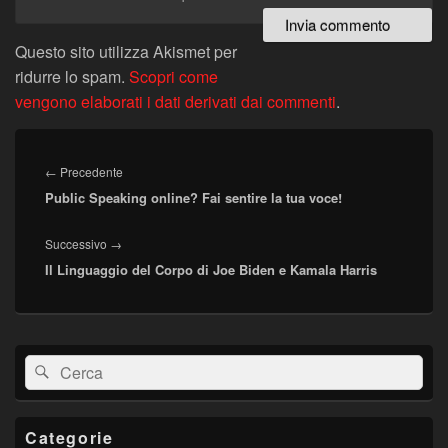
Questo sito utilizza Akismet per
ridurre lo spam.
Scopri come
vengono elaborati i dati derivati dai commenti
.
Navigazione
articoli
Articolo
←
Precedente
Public Speaking online? Fai sentire la tua voce!
precedente:
Articolo
Successivo
→
Il Linguaggio del Corpo di Joe Biden e Kamala Harris
successivo:
Area
Cerca:
Cerca
widget
barra
laterale
principale
Categorie