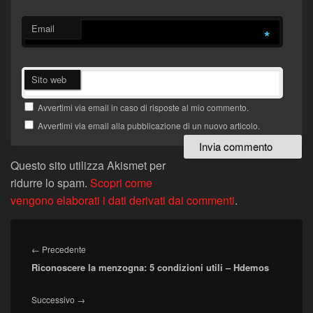
Email
*
Sito web
Avvertimi via email in caso di risposte al mio commento.
Avvertimi via email alla pubblicazione di un nuovo articolo.
Questo sito utilizza Akismet per
ridurre lo spam.
Scopri come
vengono elaborati i dati derivati dai commenti
.
Navigazione
articoli
Articolo
←
Precedente
Riconoscere la menzogna: 5 condizioni utili – Hdemos
precedente:
Articolo
Successivo
→