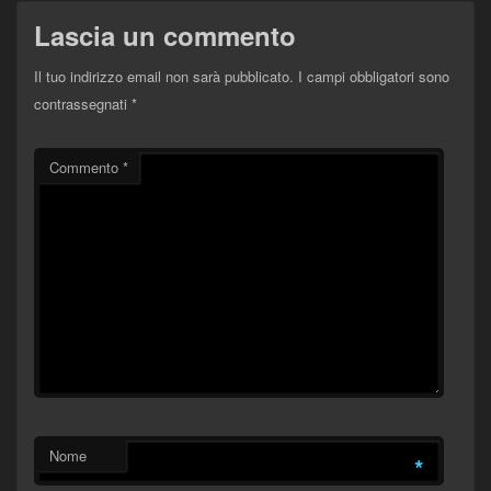
Lascia un commento
Il tuo indirizzo email non sarà pubblicato.
I campi obbligatori sono
contrassegnati
*
Commento
*
Nome
*