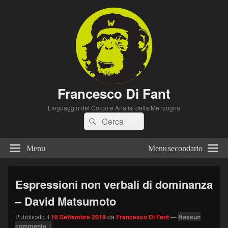
Francesco Di Fant
Linguaggio del Corpo e Analisi della Menzogna
Cerca:
Cerca
Menu
Menu secondario
Espressioni non verbali di dominanza
– David Matsumoto
Pubblicato il
16 Settembre 2019
da
Francesco Di Fant
—
Nessun
commento ↓