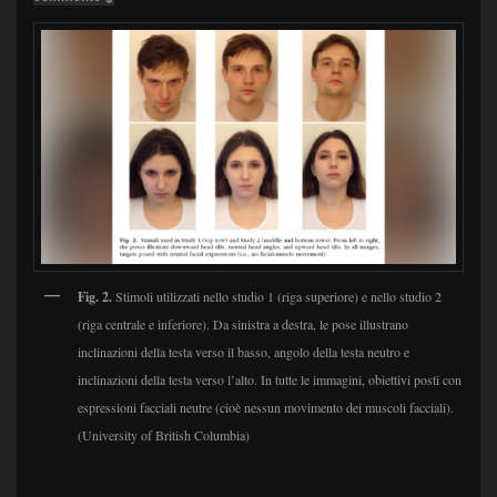
Fig. 2.
Stimoli utilizzati nello studio 1 (riga superiore) e nello studio 2
(riga centrale e inferiore). Da sinistra a destra, le pose illustrano
inclinazioni della testa verso il basso, angolo della testa neutro e
inclinazioni della testa verso l’alto. In tutte le immagini, obiettivi posti con
espressioni facciali neutre (cioè nessun movimento dei muscoli facciali).
(University of British Columbia)