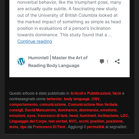
Questo articolo è stato pubblicato in
Articoli e Pubblicazioni
,
Varie
e
contrassegnato come
behavior
,
body language
,
CNV
,
comportamento
,
comunicazione
,
Comunicazione Non Verbale
,
consigli
,
David Matsumoto
,
dominance
,
dominanza
,
emotions
,
emozioni
,
eyes
,
francesco di fant
,
head
,
humintell
,
inclinazione
,
LDC
,
Linguaggio del Corpo
,
non verbal
,
NVC
,
occhi
,
position
,
posizione
,
testa
,
tips
da
Francesco Di Fant
. Aggiungi il
permalink
ai segnalibri.