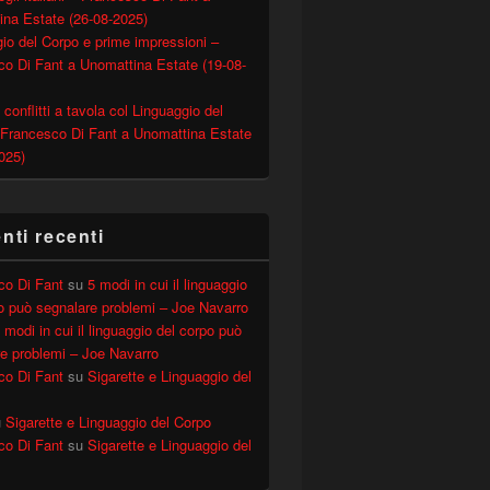
ina Estate (26-08-2025)
io del Corpo e prime impressioni –
o Di Fant a Unomattina Estate (19-08-
 conflitti a tavola col Linguaggio del
 Francesco Di Fant a Unomattina Estate
025)
ti recenti
co Di Fant
su
5 modi in cui il linguaggio
o può segnalare problemi – Joe Navarro
 modi in cui il linguaggio del corpo può
e problemi – Joe Navarro
co Di Fant
su
Sigarette e Linguaggio del
u
Sigarette e Linguaggio del Corpo
co Di Fant
su
Sigarette e Linguaggio del