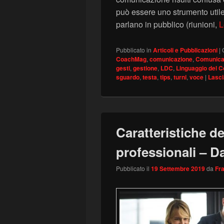
può essere uno strumento utile 
parlano in pubblico (riunioni,
L
Pubblicato in
Articoli e Pubblicazioni
|
CoachMag
,
comunicazione
,
Comunica
gesti
,
gestione
,
LDC
,
Linguaggio del C
sguardo
,
testa
,
tips
,
turni
,
voce
|
Lasci
Caratteristiche de
professionali – 
Pubblicato il
19 Settembre 2019
da
Fr