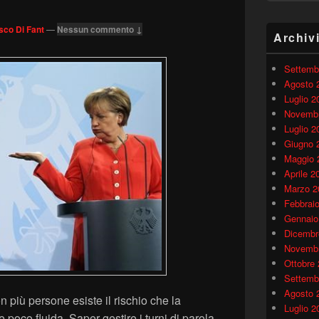
sco Di Fant
—
Nessun commento ↓
Archiv
Settemb
Agosto 
Luglio 2
Novembr
Luglio 2
Giugno 
Maggio 
Aprile 2
Marzo 2
Febbrai
Gennaio
Dicembr
Novembr
Ottobre
Settemb
Agosto 
più persone esiste il rischio che la
Luglio 2
 poco fluida. Saper gestire i turni di parola