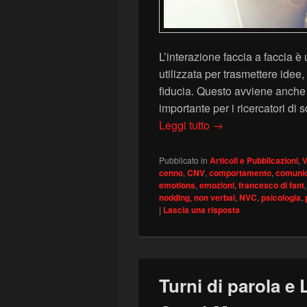
L’interazione faccia a faccia è
utilizzata per trasmettere idee
fiducia. Questo avviene anche 
importante per i ricercatori di
Comunicazione Non V
Leggi tutto
→
Pubblicato in
Articoli e Pubblicazioni
,
V
cenno
,
CNV
,
comportamento
,
comuni
emotions
,
emozioni
,
francesco di fant
nodding
,
non verbal
,
NVC
,
psicologia
,
|
Lascia una risposta
Turni di parola e