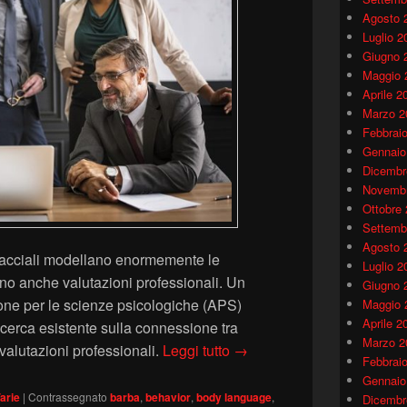
Agosto 
Luglio 2
Giugno 
Maggio 
Aprile 2
Marzo 2
Febbrai
Gennaio
Dicembr
Novembr
Ottobre
Settemb
Agosto 
facciali modellano enormemente le
Luglio 2
ano anche valutazioni professionali. Un
Giugno 
ione per le scienze psicologiche (APS)
Maggio 
Aprile 2
icerca esistente sulla connessione tra
Marzo 2
Caratteristiche del viso e 
alutazioni professionali.
Leggi tutto
→
Febbrai
Gennaio
arie
|
Contrassegnato
barba
,
behavior
,
body language
,
Dicembr