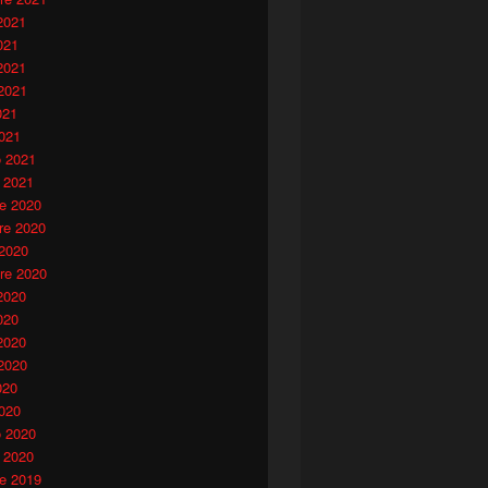
2021
021
2021
2021
021
021
o 2021
 2021
e 2020
e 2020
 2020
re 2020
2020
020
2020
2020
020
020
valutazioni professionali – David Matsumoto
o 2020
 2020
e 2019