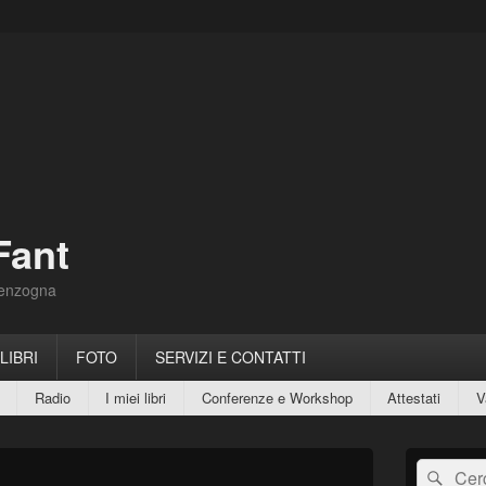
Fant
Menzogna
 LIBRI
FOTO
SERVIZI E CONTATTI
Radio
I miei libri
Conferenze e Workshop
Attestati
V
Area
Cerca:
Cerc
widget