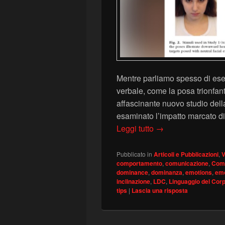
Mentre parliamo spesso di es
verbale, come la posa trionfant
affascinante nuovo studio dell
esaminato l’impatto marcato d
Espressioni non ve
Leggi tutto
→
Pubblicato in
Articoli e Pubblicazioni
,
V
comportamento
,
comunicazione
,
Comu
dominance
,
dominanza
,
emotions
,
emo
inclinazione
,
LDC
,
Linguaggio del Cor
tips
|
Lascia una risposta