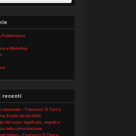
rie
 e Pubblicazioni
nze e Workshop
ri
one
i recenti
o personale – Francesco Di Fant a
ina Estate (02-09-2025)
io del corpo: significato, segnali e
nza nella comunicazione
degli italiani – Francesco Di Fant a