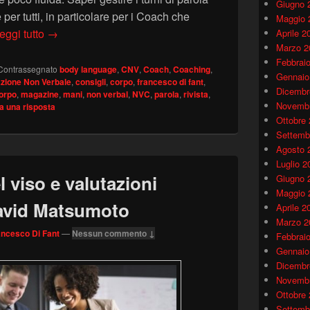
Giugno 
per tutti, in particolare per i Coach che
Maggio 
Turni di parola e Linguaggio del Corpo – CoachMag 
eggi tutto
→
Aprile 2
Marzo 2
Febbrai
Contrassegnato
body language
,
CNV
,
Coach
,
Coaching
,
Gennaio
zione Non Verbale
,
consigli
,
corpo
,
francesco di fant
,
Dicembr
orpo
,
magazine
,
mani
,
non verbal
,
NVC
,
parola
,
rivista
,
Novembr
a una risposta
Ottobre
Settemb
Agosto 
Luglio 2
l viso e valutazioni
Giugno 
Maggio 
David Matsumoto
Aprile 2
Marzo 2
ancesco Di Fant
—
Nessun commento ↓
Febbrai
Gennaio
Dicembr
Novembr
Ottobre
Settemb