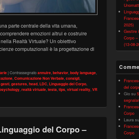
Unomatt
Linguagg
Francesc
2025)
 una parte centrale della vita umana,
Gestire i
, comprendere emozioni altrui e costruire
Corpo –
nella Realtà Virtuale? Un obiettivo
(13-08-2
 scienze computazionali è la progettazione di
erbale e Realtà Virtuale: annuire migliora le interazioni?
Commen
arie
|
Contrassegnato
annuire
,
behavior
,
body language
,
cazione
,
Comunicazione Non Verbale
,
consigli
,
Frances
,
gesti
,
gestures
,
head
,
LDC
,
Linguaggio del Corpo
,
del corp
psychology
,
realtà virtuale
,
testa
,
tips
,
virtual reality
,
VR
Gio
su
5
segnalar
Frances
Corpo
Laura
s
Frances
 Linguaggio del Corpo –
Corpo