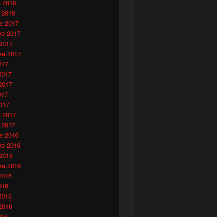
o 2018
 2018
e 2017
e 2017
 2017
re 2017
017
2017
2017
017
017
o 2017
 2017
e 2016
e 2016
 2016
re 2016
2016
016
2016
2016
016