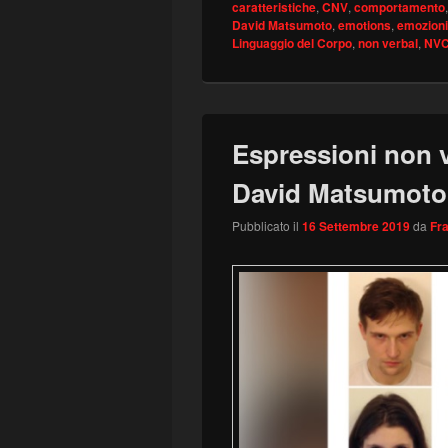
caratteristiche
,
CNV
,
comportamento
David Matsumoto
,
emotions
,
emozioni
Linguaggio del Corpo
,
non verbal
,
NV
Espressioni non v
David Matsumoto
Pubblicato il
16 Settembre 2019
da
Fr