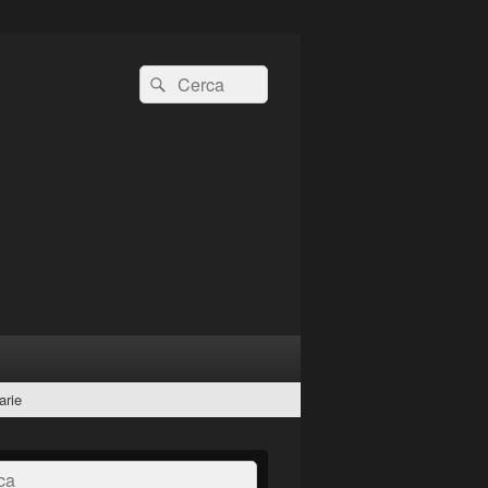
Cerca:
Cerca
arie
a