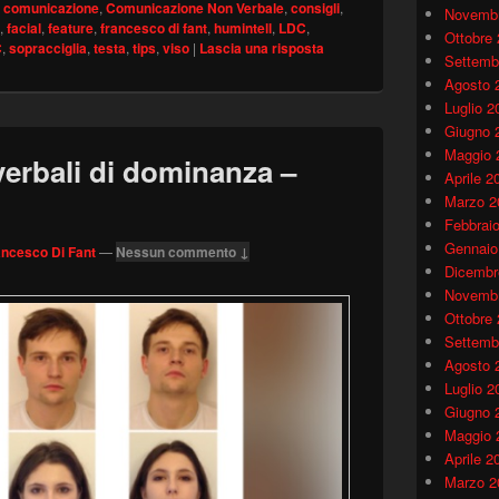
,
comunicazione
,
Comunicazione Non Verbale
,
consigli
,
Novembr
,
facial
,
feature
,
francesco di fant
,
humintell
,
LDC
,
Ottobre
C
,
sopracciglia
,
testa
,
tips
,
viso
|
Lascia una risposta
Settemb
Agosto 
Luglio 2
Giugno 
Maggio 
erbali di dominanza –
Aprile 2
Marzo 2
Febbrai
Gennaio
ancesco Di Fant
—
Nessun commento ↓
Dicembr
Novembr
Ottobre
Settemb
Agosto 
Luglio 2
Giugno 
Maggio 
Aprile 2
Marzo 2