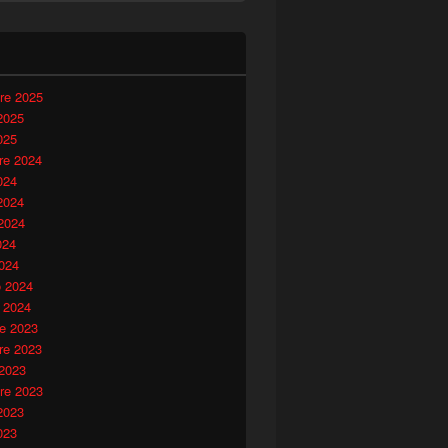
i
re 2025
2025
025
e 2024
024
2024
2024
024
024
o 2024
 2024
e 2023
e 2023
 2023
re 2023
2023
023