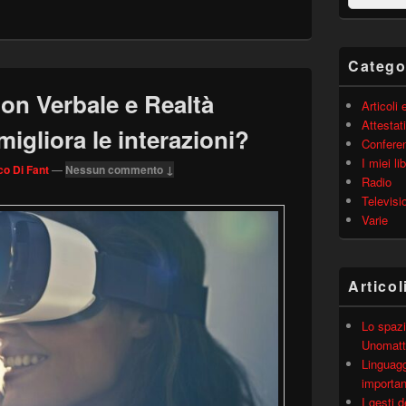
barra
laterale
principale
Catego
n Verbale e Realtà
Articoli
Attestati
migliora le interazioni?
Confere
I miei lib
o Di Fant
—
Nessun commento ↓
Radio
Televisi
Varie
Articol
Lo spazi
Unomatt
Linguagg
importa
I gesti 