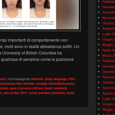
Febbrai
Gennaio
Dicembr
Novembr
Ottobre
Settemb
Luglio 2
Giugno 
empi importanti di comportamento non
Maggio 
e, molti sono in realtà abbastanza sottili. Un
Aprile 2
a University of British Columbia ha
Marzo 2
i qualcosa di semplice come la posizione
Febbrai
rbali di dominanza – David Matsumoto
Gennaio
Dicembr
Novembr
arie
|
Contrassegnato
behavior
,
body language
,
CNV
,
Ottobre
nicazione Non Verbale
,
consigli
,
David Matsumoto
,
Settemb
zioni
,
eyes
,
francesco di fant
,
head
,
humintell
,
po
,
non verbal
,
NVC
,
occhi
,
position
,
posizione
,
testa
,
Agosto 
Luglio 2
Giugno 
Maggio 
Aprile 2