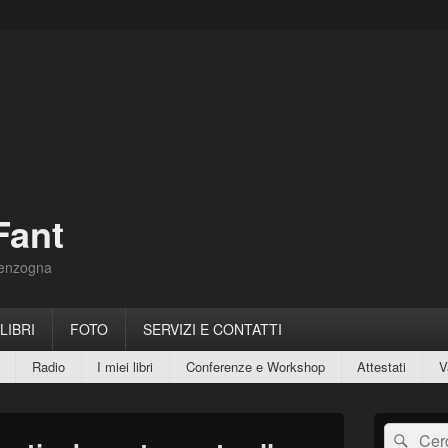
Fant
Menzogna
 LIBRI
FOTO
SERVIZI E CONTATTI
Radio
I miei libri
Conferenze e Workshop
Attestati
V
Area
Cerca:
Cerc
widget