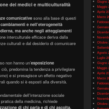
Giugno 
one dei medici e multiculturalità
Maggio 
Aprile 2
Marzo 2
sono alla base di questi
nze comunicative
Febbrai
 cambiamenti e nell’eterogeneità
Gennaio
odierna, ma anche negli atteggiamenti
Dicembr
e interculturale efficace deriva dalla
Novembr
Ottobre
ze culturali e dal desiderio di comunicare
Settemb
Agosto 
Luglio 2
sso non hanno un’
esposizione
Giugno 
Maggio 
i ciò, predomina la tendenza a privilegiare
Aprile 2
) e si presagisce un effetto negativo
ismo
Marzo 2
rali quando si è esposti alla diversità.
Febbrai
Gennaio
Dicembr
ondamentale dell’interazione sociale
Novembr
pratica della medicina, richiede
Ottobre
zzazione di chi parla e di chi ascolta.
Settemb