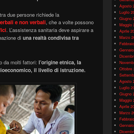
Agosto 
Luglio 2
ra due persone richiede la
Giugno 
, che a volte possono
erbali e non verbali
Maggio 
. L’assistenza sanitaria deve aspirare a
ici
Aprile 2
reazione di
una realtà condivisa tra
Marzo 2
Febbrai
Gennaio
Dicembr
o da molti fattori:
l’origine etnica, la
Novembr
Ottobre
cioeconomico, il livello di istruzione.
Settemb
Agosto 
Luglio 2
Giugno 
Maggio 
Aprile 2
Marzo 2
Febbrai
Gennaio
Dicembr