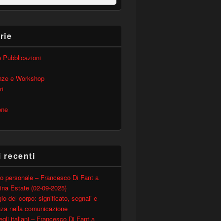
rie
 e Pubblicazioni
nze e Workshop
ri
one
i recenti
o personale – Francesco Di Fant a
ina Estate (02-09-2025)
io del corpo: significato, segnali e
nza nella comunicazione
degli italiani – Francesco Di Fant a