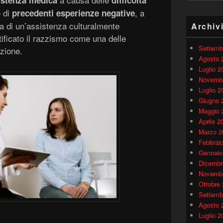
sistenza medica
difficoltà
e di
, a
precedenti esperienze negative
a di un’assistenza culturalmente
Archiv
ntificato il razzismo come una delle
Settemb
azione.
Agosto 
Luglio 2
Novembr
Luglio 2
Giugno 
Maggio 
Aprile 2
Marzo 2
Febbrai
Gennaio
Dicembr
Novembr
Ottobre
Settemb
Agosto 
Luglio 2