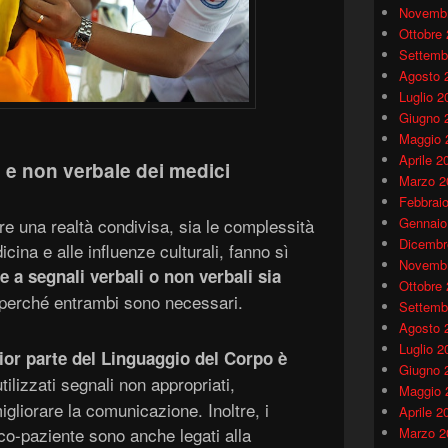
Novembr
Ottobre
Settemb
Agosto 
Luglio 2
Giugno 
Maggio 
Aprile 2
e non verbale dei medici
Marzo 2
Febbrai
re una realtà condivisa, sia le complessità
Gennaio
Dicembr
icina e alle influenze culturali, fanno sì
Novembr
e a segnali verbali o non verbali sia
Ottobre
perché entrambi sono necessari.
Settemb
Agosto 
Luglio 2
or parte del
Linguaggio del Corpo
è
Giugno 
lizzati segnali non appropriati,
Maggio 
migliorare la comunicazione. Inoltre, i
Aprile 2
co-paziente sono anche legati alla
Marzo 2