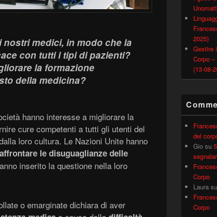
Unomatt
Linguagg
Francesc
2025)
nostri medici, in modo che la
Gestire i
ce con tutti i tipi di pazienti?
Corpo –
liorare la formazione
(13-08-2
sto della medicina?
Commen
 società hanno interesse a migliorare la
Frances
nire cure competenti a tutti gli utenti del
del corp
alla loro cultura. Le Nazioni Unite hanno
Gio
su
5
 affrontare le disuguaglianze delle
segnalar
anno inserito la questione nella loro
Frances
Corpo
Laura
s
Frances
llate o emarginate dichiara di aver
Corpo
a causa delle