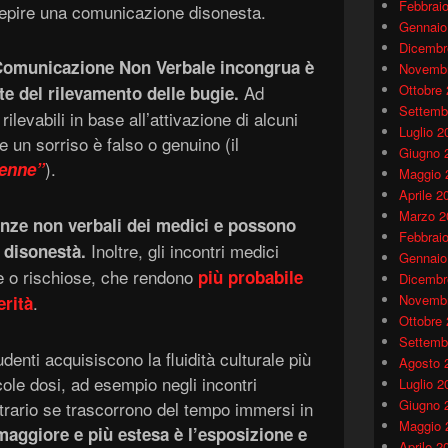
Febbrai
cepire una comunicazione disonesta.
Gennaio
Dicembr
omunicazione Non Verbale incongrua è
Novembr
Ad
Ottobre
te del rilevamento delle bugie.
Settemb
ilevabili in base all’attivazione di alcuni
Luglio 2
e un sorriso è falso o genuino (il
Giugno 
).
henne”
Maggio 
Aprile 2
Marzo 2
enze non verbali dei medici e possono
Febbrai
Inoltre, gli incontri medici
i disonestà.
Gennaio
e o rischiose, che rendono
più probabile
Dicembr
.
Novembr
erità
Ottobre
Settemb
udenti acquisiscono la fluidità culturale più
Agosto 
ole dosi, ad esempio negli incontri
Luglio 2
Giugno 
trario se trascorrono del tempo immersi in
Maggio 
maggiore e più estesa è l’esposizione e
Aprile 2