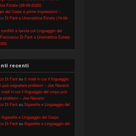
ina Estate (26-08-2025)
io del Corpo e prime impressioni –
o Di Fant a Unomattina Estate (19-08-
 conflitti a tavola col Linguaggio del
 Francesco Di Fant a Unomattina Estate
025)
ti recenti
co Di Fant
su
5 modi in cui il linguaggio
o può segnalare problemi – Joe Navarro
 modi in cui il linguaggio del corpo può
e problemi – Joe Navarro
co Di Fant
su
Sigarette e Linguaggio del
u
Sigarette e Linguaggio del Corpo
co Di Fant
su
Sigarette e Linguaggio del