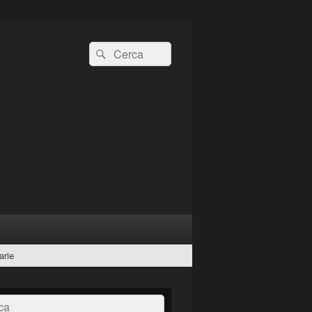
Cerca:
Cerca
arie
a