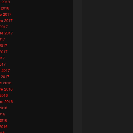
o 2018
 2018
e 2017
e 2017
 2017
re 2017
017
2017
2017
017
017
o 2017
 2017
e 2016
e 2016
 2016
re 2016
2016
016
2016
2016
016