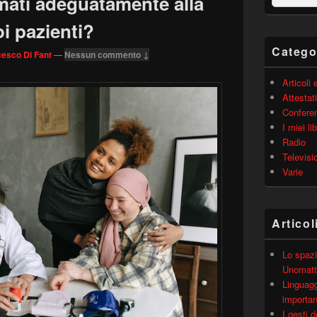
mati adeguatamente alla
barra
laterale
i pazienti?
principale
Catego
esco Di Fant
—
Nessun commento ↓
Articoli
Attestati
Confere
I miei lib
Radio
Televisi
Varie
Articol
Lo spazi
Unomatt
Linguagg
importa
I gesti 