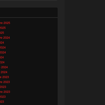
i
re 2025
2025
025
e 2024
024
2024
2024
024
024
o 2024
 2024
e 2023
e 2023
 2023
re 2023
2023
023