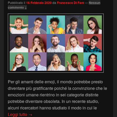
Pubblicato il
16 Febbraio 2020
da
Francesco Di Fant
—
Nessun
commento ↓
Per gli amanti delle emoji, il mondo potrebbe presto
diventare più gratificante poiché la convinzione che le
emozioni umane rientrino in sei categorie distinte
potrebbe diventare obsoleta. In un recente studio,
alcuni ricercatori hanno studiato il modo in cui le
27 sfumature di emozioni
Leggi tutto
→