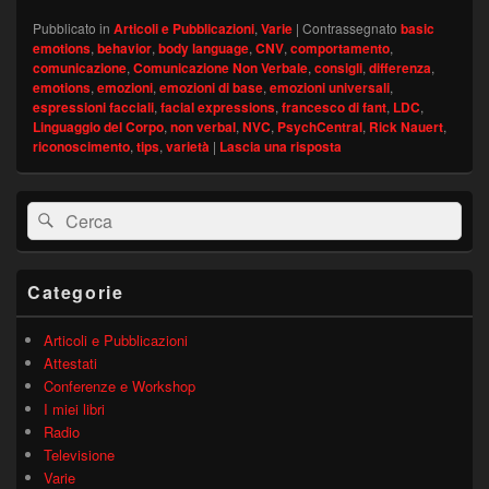
Pubblicato in
Articoli e Pubblicazioni
,
Varie
|
Contrassegnato
basic
emotions
,
behavior
,
body language
,
CNV
,
comportamento
,
comunicazione
,
Comunicazione Non Verbale
,
consigli
,
differenza
,
emotions
,
emozioni
,
emozioni di base
,
emozioni universali
,
espressioni facciali
,
facial expressions
,
francesco di fant
,
LDC
,
Linguaggio del Corpo
,
non verbal
,
NVC
,
PsychCentral
,
Rick Nauert
,
riconoscimento
,
tips
,
varietà
|
Lascia una risposta
Area
Cerca:
Cerca
widget
barra
laterale
principale
Categorie
Articoli e Pubblicazioni
Attestati
Conferenze e Workshop
I miei libri
Radio
Televisione
Varie