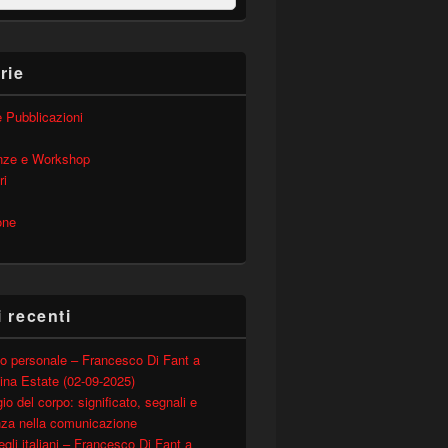
rie
 e Pubblicazioni
nze e Workshop
ri
one
i recenti
o personale – Francesco Di Fant a
ina Estate (02-09-2025)
io del corpo: significato, segnali e
nza nella comunicazione
degli italiani – Francesco Di Fant a