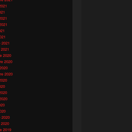
2021
021
2021
2021
021
021
o 2021
 2021
e 2020
e 2020
 2020
re 2020
2020
020
2020
2020
020
020
o 2020
 2020
e 2019