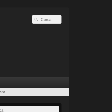
Cerca:
Cerca
arie
a