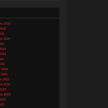
i
re 2025
2025
025
e 2024
024
2024
2024
024
024
o 2024
 2024
e 2023
e 2023
 2023
re 2023
2023
023