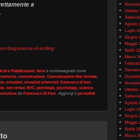
irettamente a
Novembr
Ottobre
.
Settemb
Agosto 
Luglio 2
Giugno 
Maggio 
om/blog/science-of-smiling/
Aprile 2
Marzo 2
Febbrai
Gennaio
icoli e Pubblicazioni
,
Varie
e contrassegnato come
Dicembr
rtamento
,
comunicazione
,
Comunicazione Non Verbale
,
ons
,
emozioni
,
emozioni universali
,
francesco di fant
,
Novembr
ix
,
non verbal
,
NVC
,
psicologia
,
psychology
,
science
,
Ottobre
 emotions
da
Francesco Di Fant
. Aggiungi il
permalink
Settemb
Agosto 
Luglio 2
Giugno 
Maggio 
Aprile 2
to
Marzo 2