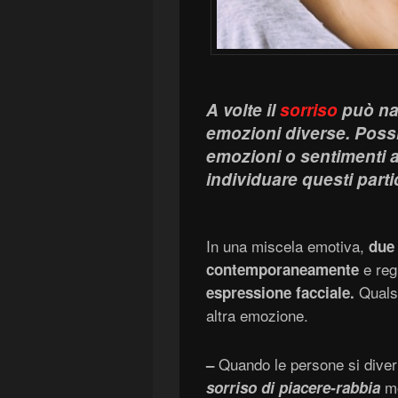
A volte il
sorriso
può nas
emozioni diverse. Possi
emozioni o sentimenti 
individuare questi partic
In una miscela emotiva,
due
e regi
contemporaneamente
Qualsi
espressione facciale.
altra emozione.
Quando le persone si divert
–
mo
sorriso di piacere-rabbia