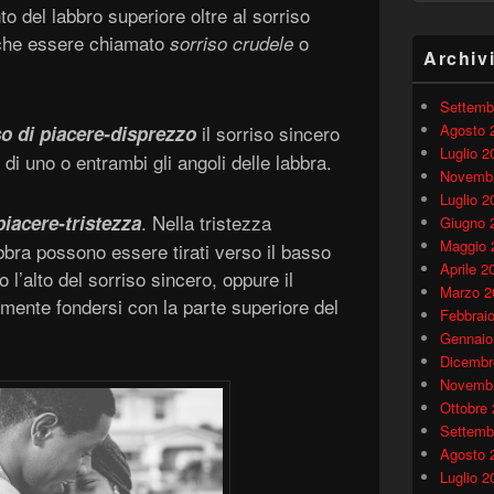
o del labbro superiore oltre al sorriso
nche essere chiamato
o
sorriso crudele
Archiv
Settemb
il sorriso sincero
Agosto 
so di piacere-disprezzo
Luglio 2
 di uno o entrambi gli angoli delle labbra.
Novembr
Luglio 2
. Nella tristezza
piacere-tristezza
Giugno 
Maggio 
abbra possono essere tirati verso il basso
Aprile 2
o l’alto del sorriso sincero, oppure il
Marzo 2
mente fondersi con la parte superiore del
Febbrai
Gennaio
Dicembr
Novembr
Ottobre
Settemb
Agosto 
Luglio 2