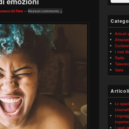
 di emozioni
barra
laterale
cesco Di Fant
—
Nessun commento ↓
principale
Catego
Articoli
Attestati
Confere
I miei lib
Radio
Televisi
Varie
Articol
Lo spazi
Unomatt
Linguagg
importa
I gesti 