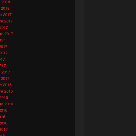
o 2018
 2018
e 2017
e 2017
 2017
re 2017
017
2017
2017
017
017
o 2017
 2017
e 2016
e 2016
 2016
re 2016
2016
016
2016
2016
016