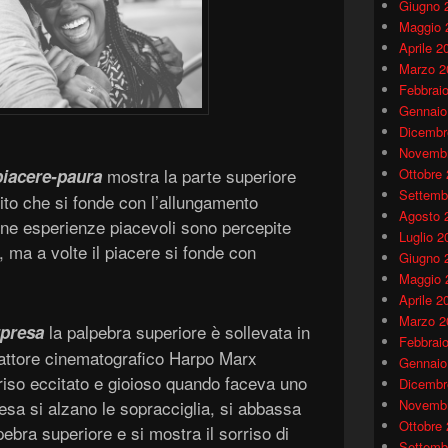
Giugno 
Maggio 
Aprile 2
Marzo 2
Febbrai
Gennaio
Dicembr
Novembr
mostra la parte superiore
piacere-paura
Ottobre
Settemb
pito che si fonde con l’allungamento
Agosto 
cune esperienze piacevoli sono percepite
Luglio 2
 ma a volte il piacere si fonde con
Giugno 
Maggio 
Aprile 2
Marzo 2
la palpebra superiore è sollevata in
rpresa
Febbrai
L’attore cinematografico Harpo Marx
Gennaio
iso eccitato e gioioso quando faceva uno
Dicembr
esa si alzano le sopracciglia, si abbassa
Novembr
Ottobre
pebra superiore e si mostra il sorriso di
Settemb