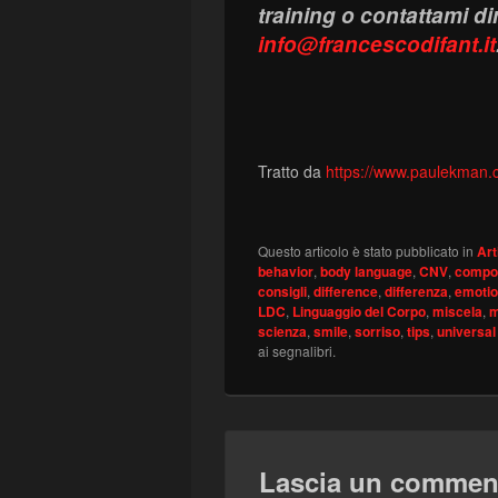
training o contattami d
info@francescodifant.it
Tratto da
https://www.paulekman.c
Questo articolo è stato pubblicato in
Art
behavior
,
body language
,
CNV
,
compo
consigli
,
difference
,
differenza
,
emoti
LDC
,
Linguaggio del Corpo
,
miscela
,
m
scienza
,
smile
,
sorriso
,
tips
,
universal
ai segnalibri.
Lascia un commen