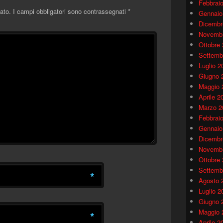
Febbrai
ato.
I campi obbligatori sono contrassegnati
*
Gennaio
Dicembr
Novembr
Ottobre
Settemb
Luglio 2
Giugno 
Maggio 
Aprile 2
Marzo 2
Febbrai
Gennaio
Dicembr
Novembr
Ottobre
Settemb
*
Agosto 
Luglio 2
Giugno 
Maggio 
*
Aprile 2