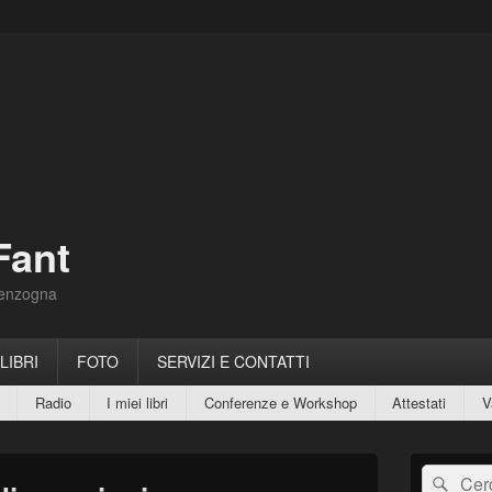
Fant
Menzogna
 LIBRI
FOTO
SERVIZI E CONTATTI
Radio
I miei libri
Conferenze e Workshop
Attestati
V
Area
Cerca:
Cerc
widget