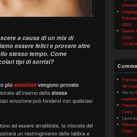
Unomatt
Linguagg
Francesc
2025)
Gestire i
cere a causa di un mix di
Corpo –
(13-08-2
amo essere felici e provare altre
allo stesso tempo. Come
olari tipi di sorrisi?
Commen
Frances
 o più
emozioni
vengono provate
del corp
strate all’interno della
stessa
Gio
su
5
segnalar
asi emozione può fondersi con qualsiasi
Frances
Corpo
Laura
s
ono ad essere arrabbiate, la miscela del
Frances
Corpo
strerà un restringimento delle labbra e