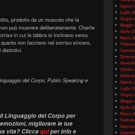
Agosto 
Luglio 2
lito, prodotto da un muscolo che la
Giugno 
Maggio 
 non può muovere deliberatamente. Charlie
Aprile 2
rriso in cui le labbra si inclinano verso
Marzo 2
i quanto non facciano nel sorriso sincero,
Febbrai
distintivi.
Gennaio
Dicembr
Novembr
Ottobre
Settemb
inguaggio del Corpo, Public Speaking e
Agosto 
Luglio 2
Giugno 
Maggio 
Aprile 2
Marzo 2
il Linguaggio del Corpo per
Febbrai
mozioni, migliorare le tue
Gennaio
tua vita?
Clicca
qui
per info e
Dicembr