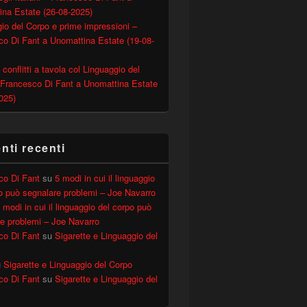
ina Estate (26-08-2025)
io del Corpo e prime impressioni –
o Di Fant a Unomattina Estate (19-08-
 conflitti a tavola col Linguaggio del
 Francesco Di Fant a Unomattina Estate
025)
ti recenti
co Di Fant
su
5 modi in cui il linguaggio
o può segnalare problemi – Joe Navarro
 modi in cui il linguaggio del corpo può
e problemi – Joe Navarro
co Di Fant
su
Sigarette e Linguaggio del
u
Sigarette e Linguaggio del Corpo
co Di Fant
su
Sigarette e Linguaggio del