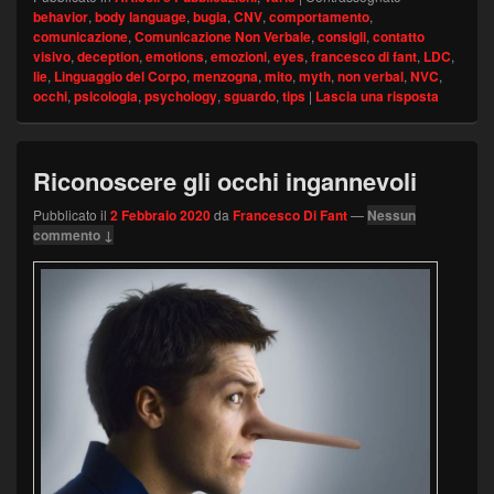
behavior
,
body language
,
bugia
,
CNV
,
comportamento
,
comunicazione
,
Comunicazione Non Verbale
,
consigli
,
contatto
visivo
,
deception
,
emotions
,
emozioni
,
eyes
,
francesco di fant
,
LDC
,
lie
,
Linguaggio del Corpo
,
menzogna
,
mito
,
myth
,
non verbal
,
NVC
,
occhi
,
psicologia
,
psychology
,
sguardo
,
tips
|
Lascia una risposta
Riconoscere gli occhi ingannevoli
Pubblicato il
2 Febbraio 2020
da
Francesco Di Fant
—
Nessun
commento ↓