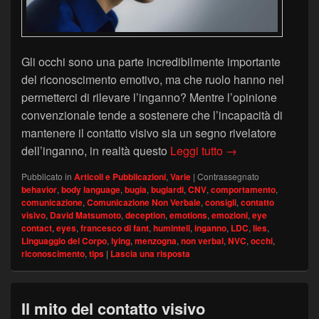
Gli occhi sono una parte incredibilmente importante
del riconoscimento emotivo, ma che ruolo hanno nel
permetterci di rilevare l’inganno? Mentre l’opinione
convenzionale tende a sostenere che l’incapacità di
mantenere il contatto visivo sia un segno rivelatore
Riconoscere gli oc
dell’inganno, in realtà questo
Leggi tutto
→
Pubblicato in
Articoli e Pubblicazioni
,
Varie
|
Contrassegnato
behavior
,
body language
,
bugia
,
bugiardi
,
CNV
,
comportamento
,
comunicazione
,
Comunicazione Non Verbale
,
consigli
,
contatto
visivo
,
David Matsumoto
,
deception
,
emotions
,
emozioni
,
eye
contact
,
eyes
,
francesco di fant
,
humintell
,
inganno
,
LDC
,
lies
,
Linguaggio del Corpo
,
lying
,
menzogna
,
non verbal
,
NVC
,
occhi
,
riconoscimento
,
tips
|
Lascia una risposta
Il mito del contatto visivo