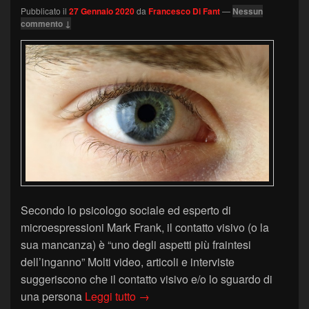
Pubblicato il
27 Gennaio 2020
da
Francesco Di Fant
—
Nessun
commento ↓
Secondo lo psicologo sociale ed esperto di
microespressioni Mark Frank, il contatto visivo (o la
sua mancanza) è “uno degli aspetti più fraintesi
dell’inganno” Molti video, articoli e interviste
suggeriscono che il contatto visivo e/o lo sguardo di
Il mito del contatto visivo
una persona
Leggi tutto
→