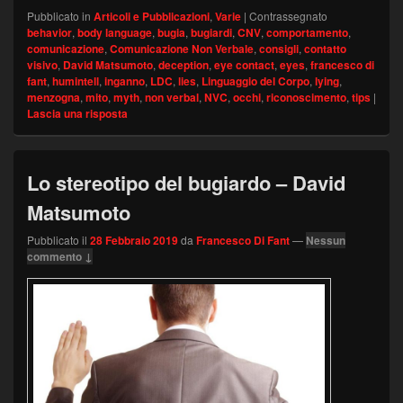
Pubblicato in
Articoli e Pubblicazioni
,
Varie
|
Contrassegnato
behavior
,
body language
,
bugia
,
bugiardi
,
CNV
,
comportamento
,
comunicazione
,
Comunicazione Non Verbale
,
consigli
,
contatto
visivo
,
David Matsumoto
,
deception
,
eye contact
,
eyes
,
francesco di
fant
,
humintell
,
inganno
,
LDC
,
lies
,
Linguaggio del Corpo
,
lying
,
menzogna
,
mito
,
myth
,
non verbal
,
NVC
,
occhi
,
riconoscimento
,
tips
|
Lascia una risposta
Lo stereotipo del bugiardo – David
Matsumoto
Pubblicato il
28 Febbraio 2019
da
Francesco Di Fant
—
Nessun
commento ↓