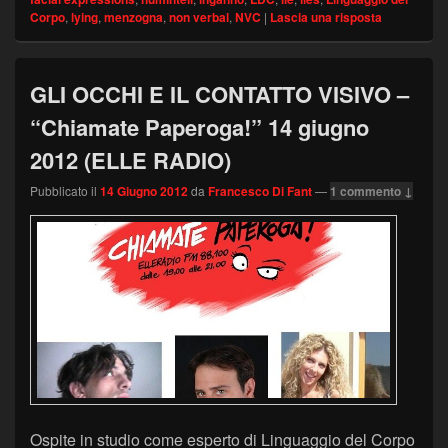
Corpo
,
lying
,
menzogna
,
non verbal
,
NVC
|
Lascia una risposta
GLI OCCHI E IL CONTATTO VISIVO –
“Chiamate Paperoga!” 14 giugno
2012 (ELLE RADIO)
Pubblicato il
14 Giugno 2012
da
Francesco Di Fant
—
1 commento ↓
Ospite in studio come esperto di Linguaggio del Corpo