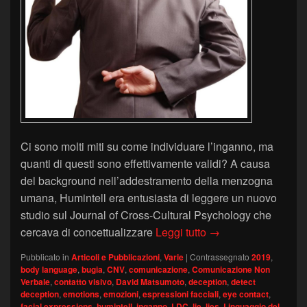
Ci sono molti miti su come individuare l’inganno, ma
quanti di questi sono effettivamente validi? A causa
del background nell’addestramento della menzogna
umana, Humintell era entusiasta di leggere un nuovo
studio sul Journal of Cross-Cultural Psychology che
Lo stereotipo del b
cercava di concettualizzare
Leggi tutto
→
Pubblicato in
Articoli e Pubblicazioni
,
Varie
|
Contrassegnato
2019
,
body language
,
bugia
,
CNV
,
comunicazione
,
Comunicazione Non
Verbale
,
contatto visivo
,
David Matsumoto
,
deception
,
detect
deception
,
emotions
,
emozioni
,
espressioni facciali
,
eye contact
,
facial expressions
,
humintell
,
inganno
,
LDC
,
lie
,
lies
,
Linguaggio del