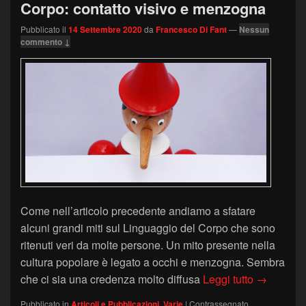
Corpo: contatto visivo e menzogna
Pubblicato il
14 Settembre 2020
da
Francesco Di Fant
—
Nessun
commento ↓
Come nell’articolo precedente andiamo a sfatare
alcuni grandi miti sul Linguaggio del Corpo che sono
ritenuti veri da molte persone. Un mito presente nella
cultura popolare è legato a occhi e menzogna. Sembra
I grandi m
che ci sia una credenza molto diffusa
Leggi tutto
→
Pubblicato in
Articoli e Pubblicazioni
,
Varie
|
Contrassegnato